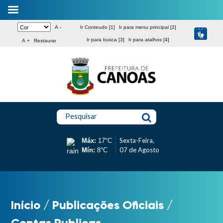
A -
Ir Conteudo [1]
Ir para menu principal [2]
Ir para busca [3]
Ir para atalhos [4]
A +
Restaurar
Pesquisar
Sexta-Feira,
Máx:
17°C
07 de Agosto
Mín:
8°C
Início
/
Publicações Oficiais
/
Contas Publicas