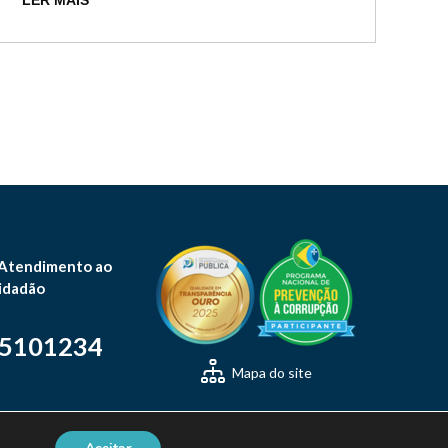
LER MAIS
 Atendimento ao
idadão
-5101234
Mapa do site