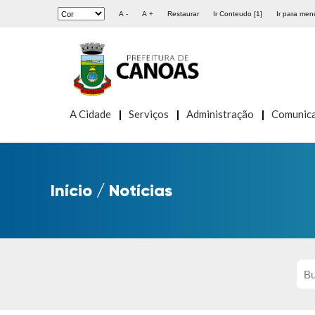
A -
A +
Restaurar
Ir Conteudo [1]
Ir para menu
A Cidade
Serviços
Administração
Comunic
Início
/
Notícias