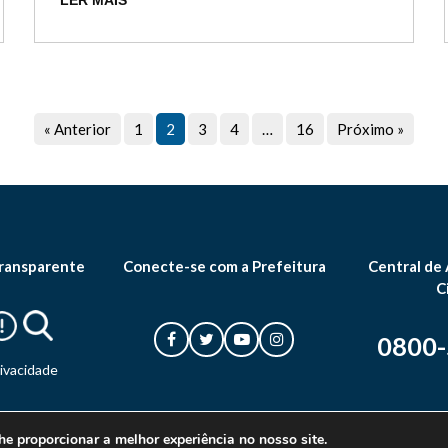
LER MAIS
« Anterior
1
2
3
4
…
16
Próximo »
ransparente
Conecte-se com a Prefeitura
Central de
C
0800
rivacidade
he proporcionar a melhor experiência no nosso site.