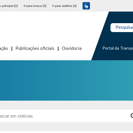
 principal [2]
Ir para busca [3]
Ir para atalhos [4]
Pesquisa
Portal da Trans
ação
Publicações oficiais
Ouvidoria