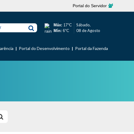
Portal do Servidor
Sábado,
Máx:
17°C
r
08 de Agosto
Mín:
6°C
parência
Portal do Desenvolvimento
Portal da Fazenda