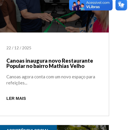
22
/
12
/
2025
Canoas inaugura novo Restaurante
Popular no bairro Mathias Velho
Canoas agora conta com um novo espaço para
refeições...
LER MAIS