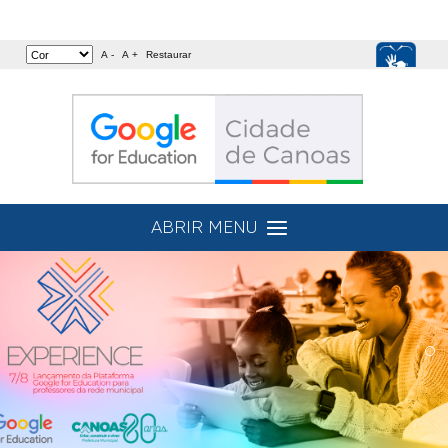
A -
A +
Restaurar
ABRIR MENU
O PROJETO
FERRAMENTAS
AGENDA
CASES
DÚVIDAS?