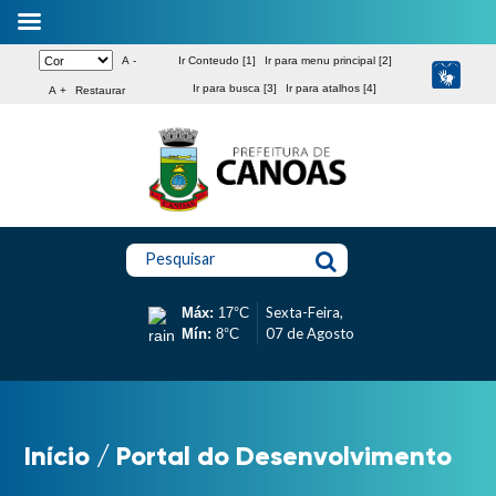
A -
Ir Conteudo [1]
Ir para menu principal [2]
Ir para busca [3]
Ir para atalhos [4]
A +
Restaurar
Pesquisar
Sexta-Feira,
Máx:
17°C
07 de Agosto
Mín:
8°C
Início
/
Portal do Desenvolvimento