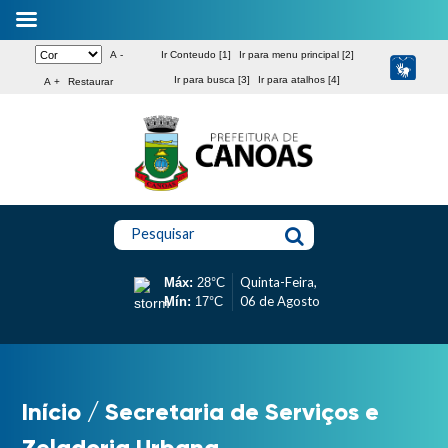
A -
Ir Conteudo [1]
Ir para menu principal [2]
Ir para busca [3]
Ir para atalhos [4]
A +
Restaurar
Pesquisar
Quinta-Feira,
Máx:
28°C
06 de Agosto
Mín:
17°C
Início
/
Secretaria de Serviços e
Zeladoria Urbana