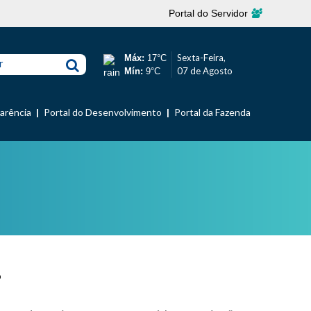
Portal do Servidor
Sexta-Feira,
Máx:
17°C
r
07 de Agosto
Mín:
9°C
parência
Portal do Desenvolvimento
Portal da Fazenda
?