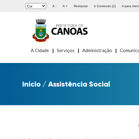
A -
A +
Restaurar
Ir Conteudo [1]
Ir para menu
A Cidade
Serviços
Administração
Comunic
Início
/
Assistência Social