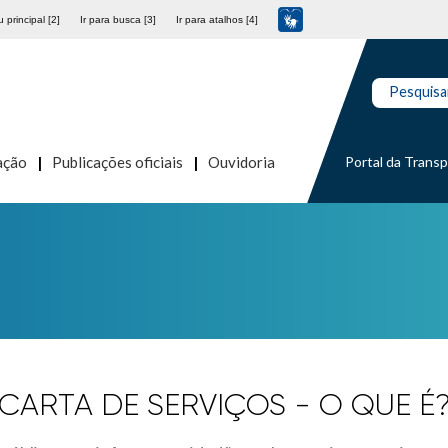
 principal [2]
Ir para busca [3]
Ir para atalhos [4]
Pesquisa
Portal da Trans
ação
Publicações oficiais
Ouvidoria
CARTA DE SERVIÇOS - O QUE É