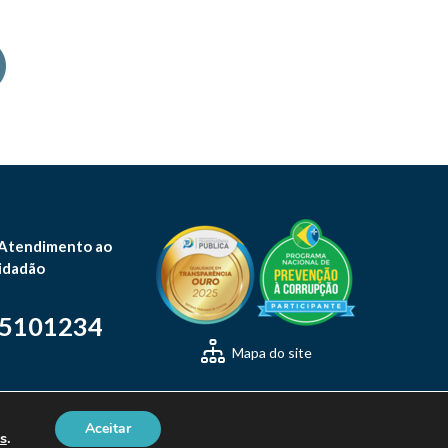
 Atendimento ao
idadão
-5101234
Mapa do site
Aceitar
s
.