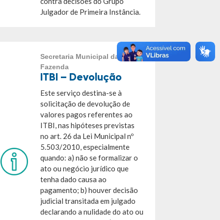
contra decisões do Grupo
Julgador de Primeira Instância.
Secretaria Municipal da
Fazenda
ITBI – Devolução
Este serviço destina-se à
solicitação de devolução de
valores pagos referentes ao
ITBI, nas hipóteses previstas
no art. 26 da Lei Municipal nº
5.503/2010, especialmente
quando: a) não se formalizar o
ato ou negócio jurídico que
tenha dado causa ao
pagamento; b) houver decisão
judicial transitada em julgado
declarando a nulidade do ato ou