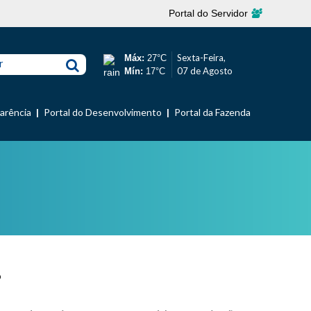
Portal do Servidor
Sexta-Feira,
Máx:
27°C
r
07 de Agosto
Mín:
17°C
parência
Portal do Desenvolvimento
Portal da Fazenda
?