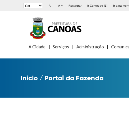
A -
A +
Restaurar
Ir Conteudo [1]
Ir para menu
A Cidade
Serviços
Administração
Comunic
Início
/
Portal da Fazenda