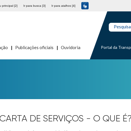
 principal [2]
Ir para busca [3]
Ir para atalhos [4]
Pesquisa
Portal da Trans
ação
Publicações oficiais
Ouvidoria
CARTA DE SERVIÇOS - O QUE É