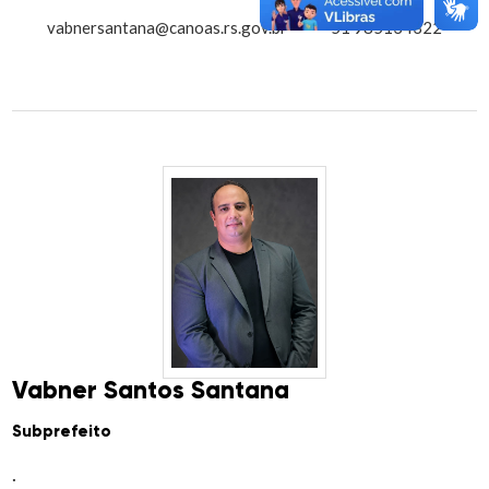
vabnersantana@canoas.rs.gov.br
51 985134322
Vabner Santos Santana
Subprefeito
.