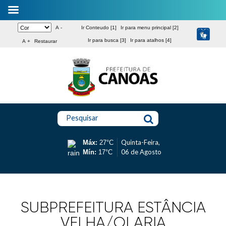
A -
Ir Conteudo [1]
Ir para menu principal [2]
Ir para busca [3]
Ir para atalhos [4]
A +
Restaurar
Pesquisar
Quinta-Feira,
Máx:
27°C
06 de Agosto
Mín:
17°C
SUBPREFEITURA ESTÂNCIA
VELHA/OLARIA