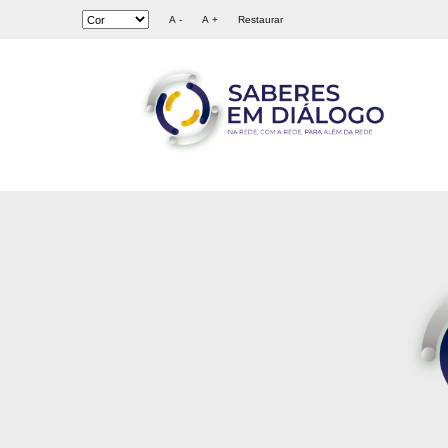
A -
A +
Restaurar