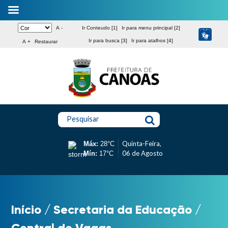
A -
Ir Conteudo [1]
Ir para menu principal [2]
Ir para busca [3]
Ir para atalhos [4]
A +
Restaurar
Pesquisar
Quinta-Feira,
Máx:
28°C
06 de Agosto
Mín:
17°C
Início
/
Secretaria da Educação
/
Central de Vagas