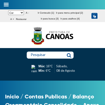
A -
Ir Conteudo [1]
Ir para menu principal [2]
Ir para busca [3]
Ir para atalhos [4]
A +
Restaurar
Pesquisar
Sábado,
Máx:
16°C
08 de Agosto
Mín:
6°C
Início
/
Contas Publicas
/
Balanço
Orçamentário Consolidado – Anexo