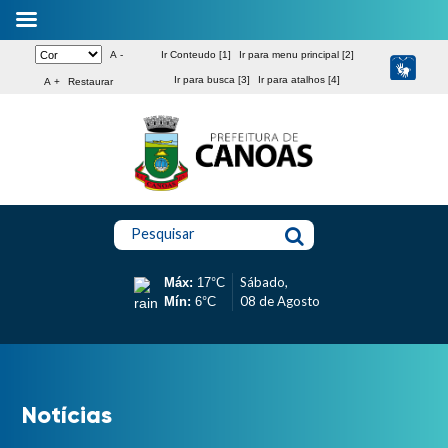
A -
Ir Conteudo [1]
Ir para menu principal [2]
Ir para busca [3]
Ir para atalhos [4]
A +
Restaurar
Pesquisar
Sábado,
Máx:
17°C
08 de Agosto
Mín:
6°C
Notícias