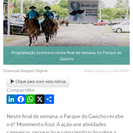
Programação acontece neste final de semana, no Parque do
Gaúcho
Foto:
Gustavo Garbino/PMC
Download Imagem Original
Clique para ouvir esta notícia
Compartilhe
LinkedIn
Facebook
WhatsApp
X
Share
Neste final de semana, o Parque do Gaúcho recebe
o 6º Movimento Azul. A ação une atividades
campeiras, recreação e conscientização sobre a