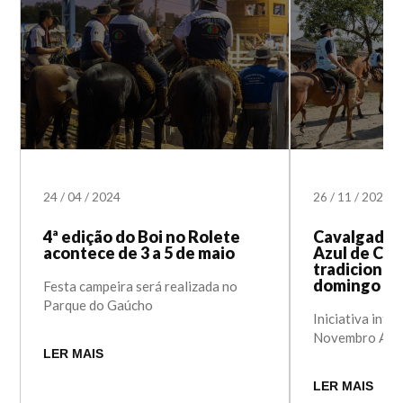
24
/
04
/
2024
26
/
11
/
2023
4ª edição do Boi no Rolete
Cavalgada 
acontece de 3 a 5 de maio
Azul de Can
tradicional
domingo
Festa campeira será realizada no
Parque do Gaúcho
Iniciativa int
Novembro Azul
LER MAIS
LER MAIS