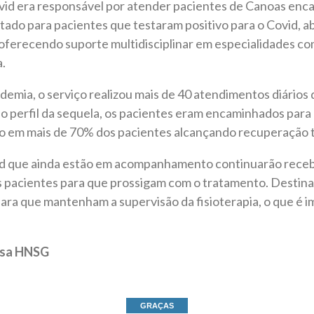
id era responsável por atender pacientes de Canoas enc
tado para pacientes que testaram positivo para o Covid, a
oferecendo suporte multidisciplinar em especialidades c
a.
emia, o serviço realizou mais de 40 atendimentos diários d
perfil da sequela, os pacientes eram encaminhados par
do em mais de 70% dos pacientes alcançando recuperação t
id que ainda estão em acompanhamento continuarão rece
 pacientes para que prossigam com o tratamento. Destin
ara que mantenham a supervisão da fisioterapia, o que é i
nsa HNSG
GRAÇAS