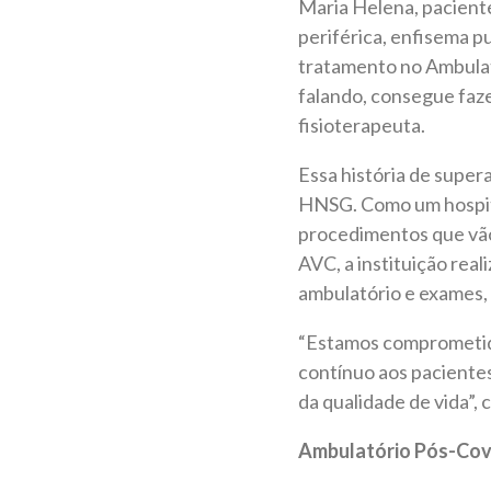
Maria Helena, pacient
periférica, enfisema p
tratamento no Ambulat
falando, consegue fazer
fisioterapeuta.
Essa história de super
HNSG. Como um hospita
procedimentos que vão 
AVC, a instituição real
ambulatório e exames, 
“Estamos comprometid
contínuo aos pacientes
da qualidade de vida”,
Ambulatório Pós-Cov