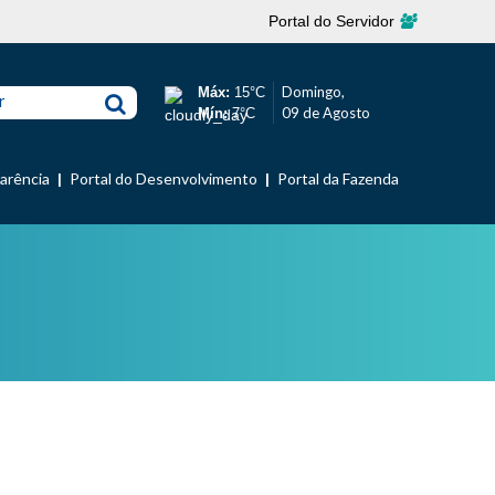
Portal do Servidor
Domingo,
Máx:
15°C
r
09 de Agosto
Mín:
7°C
parência
Portal do Desenvolvimento
Portal da Fazenda