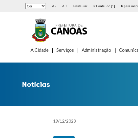
A -
A +
Restaurar
Ir Conteudo [1]
Ir para menu
A Cidade
Serviços
Administração
Comunic
Notícias
19
/
12
/
2023