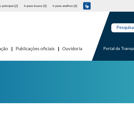
 principal [2]
Ir para busca [3]
Ir para atalhos [4]
Pesquisa
Portal da Trans
ação
Publicações oficiais
Ouvidoria