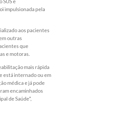
o SUS e
i impulsionada pela
alizado aos pacientes
 em outras
pacientes que
as e motoras.
abilitação mais rápida
ue está internado ou em
ição médica e já pode
 eram encaminhados
ipal de Saúde”,