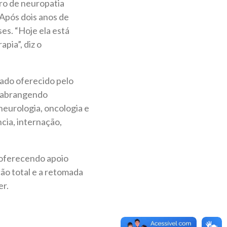
ro de neuropatia
 Após dois anos de
s. “Hoje ela está
apia”, diz o
zado oferecido pelo
, abrangendo
eurologia, oncologia e
ncia, internação,
 oferecendo apoio
ão total e a retomada
er.