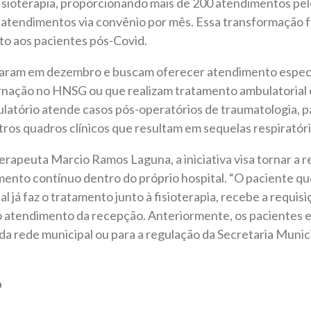
isioterapia, proporcionando mais de 200 atendimentos pel
tendimentos via convênio por mês. Essa transformação fo
o aos pacientes pós-Covid.
ciaram em dezembro e buscam oferecer atendimento especi
rnação no HNSG ou que realizam tratamento ambulatorial
ulatório atende casos pós-operatórios de traumatologia, 
os quadros clínicos que resultam em sequelas respiratóri
erapeuta Marcio Ramos Laguna, a iniciativa visa tornar a re
mento contínuo dentro do próprio hospital. “O paciente q
 já faz o tratamento junto à fisioterapia, recebe a requis
 atendimento da recepção. Anteriormente, os pacientes
 da rede municipal ou para a regulação da Secretaria Munic
o