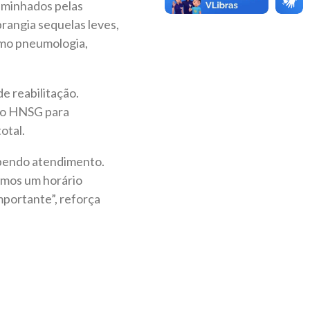
aminhados pelas
brangia sequelas leves,
omo pneumologia,
e reabilitação.
a o HNSG para
otal.
bendo atendimento.
amos um horário
mportante”, reforça