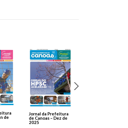
Jornal Da Prefeitura
De Canoas Prestaçã
eitura
Jornal da Prefeitura
de Contas – Edição 1
an de
de Canoas – Dez de
2025