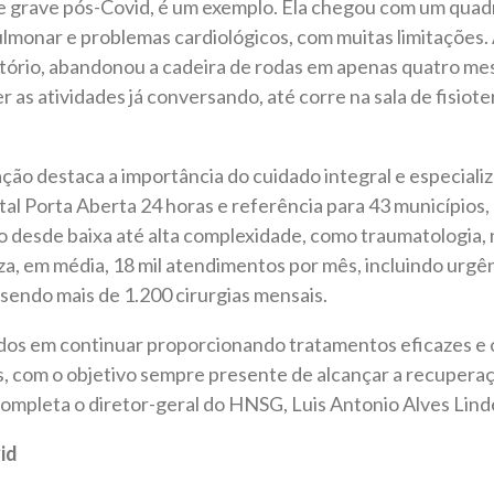
e grave pós-Covid, é um exemplo. Ela chegou com um quad
ulmonar e problemas cardiológicos, com muitas limitações.
ório, abandonou a cadeira de rodas em apenas quatro mese
 as atividades já conversando, até corre na sala de fisioter
ação destaca a importância do cuidado integral e especiali
l Porta Aberta 24 horas e referência para 43 municípios
desde baixa até alta complexidade, como traumatologia, n
iza, em média, 18 mil atendimentos por mês, incluindo urgê
sendo mais de 1.200 cirurgias mensais.
os em continuar proporcionando tratamentos eficazes e
, com o objetivo sempre presente de alcançar a recuperaç
 completa o diretor-geral do HNSG, Luis Antonio Alves Lind
id