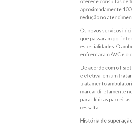
oferece consultas de f
aproximadamente 100 a
redução no atendiment
Os novos serviços ini
que passaram por inte
especialidades. O amb
enfrentaram AVC e outr
De acordo com o fisiot
e efetiva, em um trata
tratamento ambulatorial
marcar diretamente no
para clínicas parceiras
ressalta.
História de superaçã