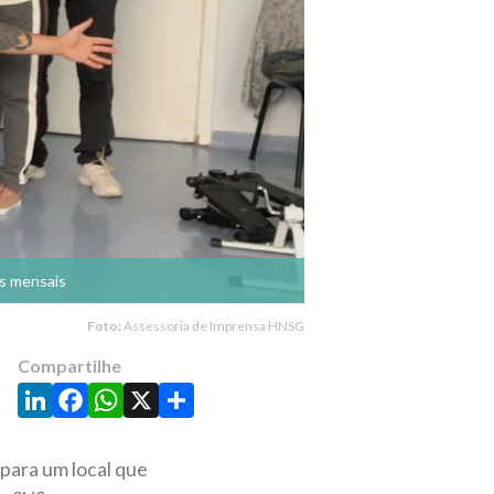
os mensais
Foto:
Assessoria de Imprensa HNSG
Compartilhe
LinkedIn
Facebook
WhatsApp
X
Share
para um local que