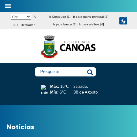
A -
Ir Conteudo [1]
Ir para menu principal [2]
Ir para busca [3]
Ir para atalhos [4]
A +
Restaurar
Pesquisar
Sábado,
Máx:
16°C
08 de Agosto
Mín:
6°C
Notícias