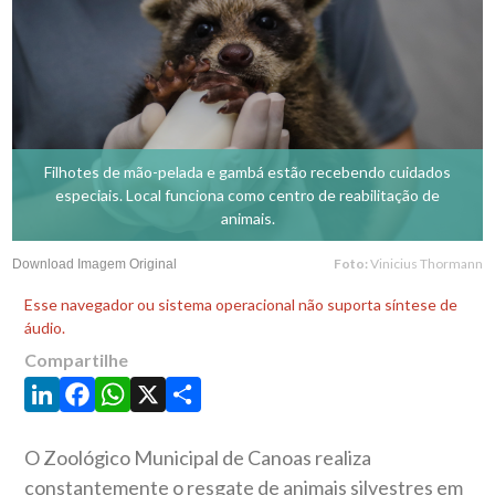
Filhotes de mão-pelada e gambá estão recebendo cuidados
especiais. Local funciona como centro de reabilitação de
animais.
Foto:
Vinicius Thormann
Download Imagem Original
Esse navegador ou sistema operacional não suporta síntese de
áudio.
Compartilhe
LinkedIn
Facebook
WhatsApp
X
Share
O Zoológico Municipal de Canoas realiza
constantemente o resgate de animais silvestres em