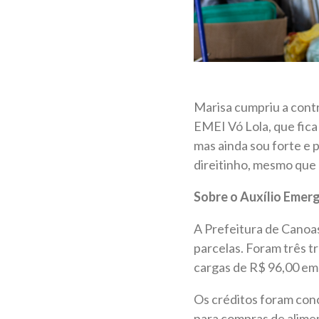
Marisa cumpriu a contr
EMEI Vó Lola, que fica
mas ainda sou forte e p
direitinho, mesmo que 
Sobre o Auxílio Emer
A Prefeitura de Canoas
parcelas. Foram três t
cargas de R$ 96,00 em
Os créditos foram conc
para compras de alime