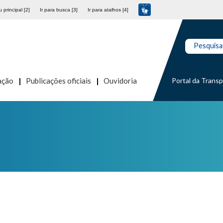
 principal [2]
Ir para busca [3]
Ir para atalhos [4]
Pesquisa
Portal da Trans
ação
Publicações oficiais
Ouvidoria