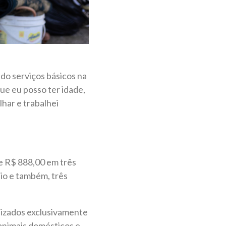
do serviços básicos na
ue eu posso ter idade,
lhar e trabalhei
de R$ 888,00 em três
lio e também, três
lizados exclusivamente
animais domésticos e