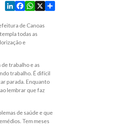
LinkedIn
Facebook
WhatsApp
X
Share
efeitura de Canoas
templa todas as
lorização e
 de trabalho e as
o trabalho. É difícil
icar parada. Enquanto
 ao lembrar que faz
blemas de saúde e que
m remédios. Tem meses