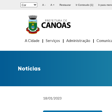
A -
A +
Restaurar
Ir Conteudo [1]
Ir para menu
A Cidade
Serviços
Administração
Comunic
Notícias
18
/
01
/
2023