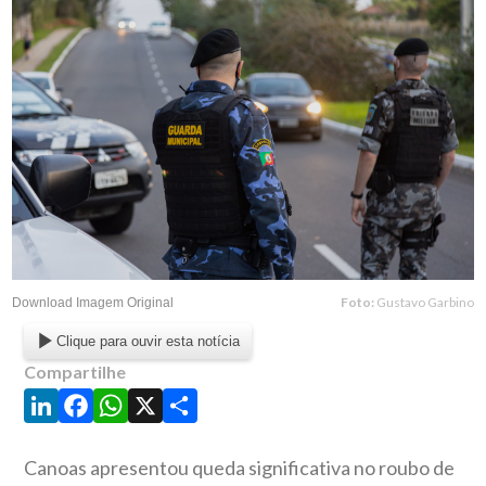
Foto:
Gustavo Garbino
Download Imagem Original
Clique para ouvir esta notícia
Compartilhe
LinkedIn
Facebook
WhatsApp
X
Share
Canoas apresentou queda significativa no roubo de