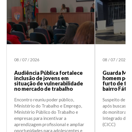
08
/
07
/
2026
08
/
07
/
2026
Audiência Pública fortalece
Guarda Mun
inclusão de jovens em
homem por 
situação de vulnerabilidade
furto de fio
no mercado de trabalho
bairro Fáti
Encontro reuniu poder público,
Suspeito de 23
Ministério do Trabalho e Emprego,
após buscas; a
Ministério Público do Trabalho e
do monitorame
empresas para incentivar a
Integrado de 
aprendizagem profissional e ampliar
(CICC)
oportunidades para adolescentes e