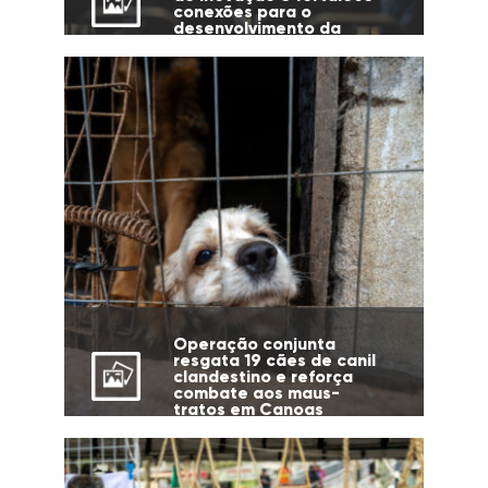
conexões para o
desenvolvimento da
cidade
Operação conjunta
resgata 19 cães de canil
clandestino e reforça
combate aos maus-
tratos em Canoas