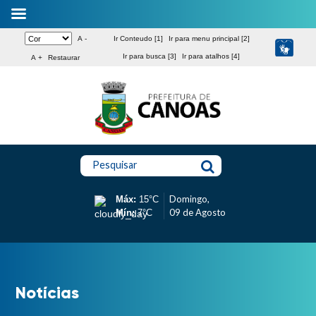
A -
Ir Conteudo [1]
Ir para menu principal [2]
Ir para busca [3]
Ir para atalhos [4]
A +
Restaurar
Pesquisar
Domingo,
Máx:
15°C
09 de Agosto
Mín:
7°C
Notícias