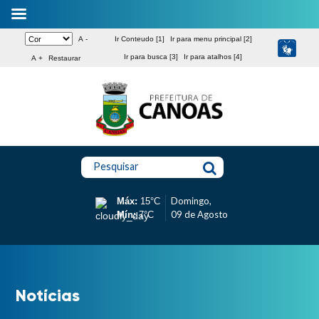
A -
Ir Conteudo [1]
Ir para menu principal [2]
Ir para busca [3]
Ir para atalhos [4]
A +
Restaurar
Pesquisar
Domingo,
Máx:
15°C
09 de Agosto
Mín:
7°C
Notícias