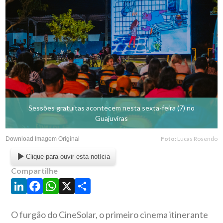
Sessões gratuitas acontecem nesta sexta-feira (7) no
Guajuviras
Foto:
Lucas Rosendo
Download Imagem Original
Clique para ouvir esta notícia
Compartilhe
LinkedIn
Facebook
WhatsApp
X
Share
O furgão do CineSolar, o primeiro cinema itinerante