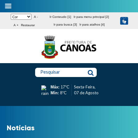
A -
Ir Conteudo [1]
Ir para menu principal [2]
Ir para busca [3]
Ir para atalhos [4]
A +
Restaurar
Pesquisar
Sexta-Feira,
Máx:
17°C
07 de Agosto
Mín:
8°C
Notícias