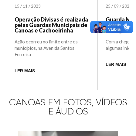
15
/
11
/
2023
25
/
09
/
2023
Operação Divisas é realizada
Guarda Mun
pelas Guardas Municipais de
outubro pro
Canoas e Cachoeirinha
na seguran
Ação ocorreu no limite entre os
Com a chegada
municípios, na Avenida Santos
algumas inicia
Ferreira
LER MAIS
LER MAIS
CANOAS EM FOTOS, VÍDEOS
E ÁUDIOS