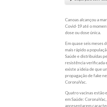
Canoas alcançou a marc
Covid-19 até o moment
dose ou dose única.
Em quase seis meses de
mais rápido a populaçã
Saúde e distribuídas p
resistência verificada
existe a ideia de que 
propagação de fake ne
CoronaVac.
Quatro vacinas estão e
em Saúde: CoronaVac, A
apresentarem caracter