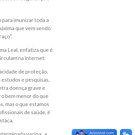
 para imunizar toda a
 máxima que vem sendo
raço”.
ma Leal, enfatiza que é
irculam na internet:
pacidade de proteção,
 estudos e pesquisas,
ntra doença grave e
ero bem menor do que
as, mas o que estamos
fissionais de saúde, é
staca.
eterminada vacina, a