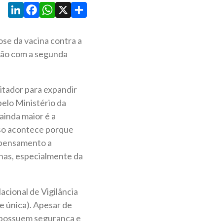
LinkedIn
Facebook
WhatsApp
X
Share
se da vacina contra a
ção com a segunda
itador para expandir
pelo Ministério da
ainda maior é a
sso acontece porque
e pensamento a
nas, especialmente da
acional de Vigilância
e única). Apesar de
e possuem segurança e