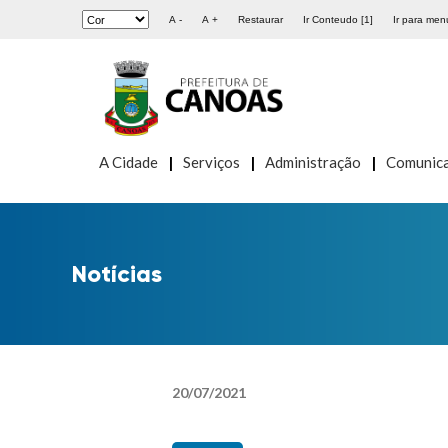
A -
A +
Restaurar
Ir Conteudo [1]
Ir para menu
A Cidade
Serviços
Administração
Comunic
Notícias
20
/
07
/
2021