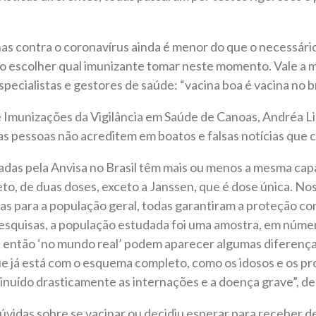
as contra o coronavírus ainda é menor do que o necessário
o escolher qual imunizante tomar neste momento. Vale a
specialistas e gestores de saúde: “vacina boa é vacina no b
 Imunizações da Vigilância em Saúde de Canoas, Andréa Li
s pessoas não acreditem em boatos e falsas notícias que c
radas pela Anvisa no Brasil têm mais ou menos a mesma ca
, de duas doses, exceto a Janssen, que é dose única. Nos
as para a população geral, todas garantiram a proteção co
pesquisas, a população estudada foi uma amostra, em núm
, então ‘no mundo real’ podem aparecer algumas diferenç
 já está com o esquema completo, como os idosos e os pro
inuído drasticamente as internações e a doença grave”, de
vidas sobre se vacinar ou decidiu esperar para receber d