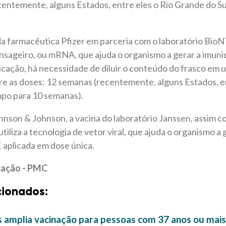
entemente, alguns Estados, entre eles o Rio Grande do Su
da farmacêutica Pfizer em parceria com o laboratório BioN
sageiro, ou mRNA, que ajuda o organismo a gerar a imuni
licação, há necessidade de diluir o conteúdo do frasco em 
tre as doses: 12 semanas (recentemente, alguns Estados, e
mpo para 10 semanas).
nson & Johnson, a vacina do laboratório Janssen, assim c
iliza a tecnologia de vetor viral, que ajuda o organismo a
É aplicada em dose única.
cação - PMC
cionados:
 amplia vacinação para pessoas com 37 anos ou mais