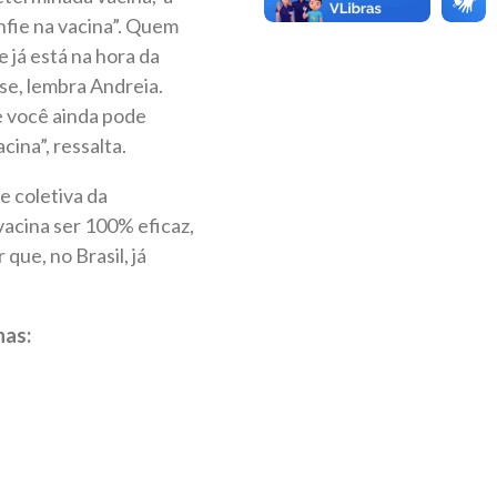
nfie na vacina”. Quem
e já está na hora da
se, lembra Andreia.
 você ainda pode
ina”, ressalta.
e coletiva da
acina ser 100% eficaz,
que, no Brasil, já
nas: