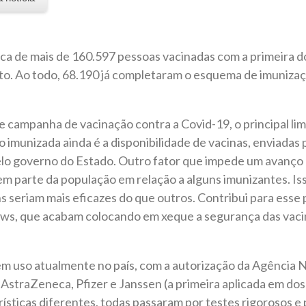
a de mais de 160.597 pessoas vacinadas com a primeira do
o. Ao todo, 68.190 já completaram o esquema de imuniza
 campanha de vacinação contra a Covid-19, o principal lim
o imunizada ainda é a disponibilidade de vacinas, enviadas 
elo governo do Estado. Outro fator que impede um avanço 
 em parte da população em relação a alguns imunizantes. I
uns seriam mais eficazes do que outros. Contribui para ess
ws, que acabam colocando em xeque a segurança das vaci
m uso atualmente no país, com a autorização da Agência N
straZeneca, Pfizer e Janssen (a primeira aplicada em dos
ísticas diferentes, todas passaram por testes rigorosos 