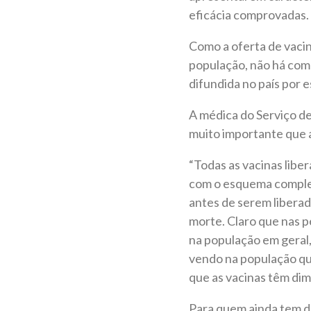
eficácia comprovadas.
Como a oferta de vacin
população, não há com
difundida no país por e
A médica do Serviço de
muito importante que a
“Todas as vacinas libe
com o esquema completo
antes de serem liberad
morte. Claro que nas 
na população em geral
vendo na população que
que as vacinas têm dim
Para quem ainda tem dú