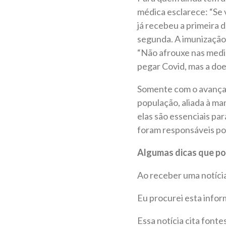
médica esclarece: “Se 
já recebeu a primeira d
segunda. A imunização 
“Não afrouxe nas medi
pegar Covid, mas a doe
Somente com o avançar 
população, aliada à m
elas são essenciais par
foram responsáveis por
Algumas dicas que pod
Ao receber uma notíci
Eu procurei esta info
Essa notícia cita fonte