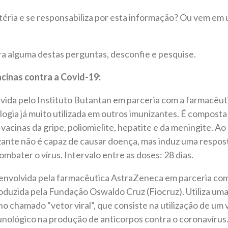
téria e se responsabiliza por esta informação? Ou vem em
 alguma destas perguntas, desconfie e pesquise.
acinas contra a Covid-19:
da pelo Instituto Butantan em parceria com a farmacêutic
ogia já muito utilizada em outros imunizantes. É composta 
vacinas da gripe, poliomielite, hepatite e da meningite. Ao
zante não é capaz de causar doença, mas induz uma respos
ombater o vírus. Intervalo entre as doses: 28 dias.
envolvida pela farmacêutica AstraZeneca em parceria com
roduzida pela Fundação Oswaldo Cruz (Fiocruz). Utiliza um
o chamado “vetor viral”, que consiste na utilização de um 
unológico na produção de anticorpos contra o coronavírus.