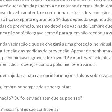
você quer o fim da pandemia e o retorno à normalidade, co
ose deve ficar atento e conferir na carteira de vacinação s
só fica completa e garantida 14 dias depois da segunda do
das de prevenção, mesmo depois de vacinado. Lembre que
nça não será tão grave como é para quem não recebeu a vac
da vacinação é que se chegará a uma proteção individual 
anutenção das medidas de prevenção. Apesar de nenhuma v
a prevenir casos graves de Covid-19 e mortes. Vale lembrar 
 erradicar doenças como a poliomielite e a varíola.
em ajudar a não cair em informações falsas sobre vaci
a, lembre-se sempre de se perguntar:
rmação? Ou foi enviada sem que eu pedisse?
s? Essas fontes são confiáveis?