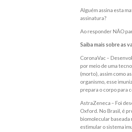
Alguém assina esta ma
assinatura?
Ao responder NÃO para
Saiba mais sobre as v
CoronaVac – Desenvolvi
por meio de uma tecnol
(morto), assim como as 
organismo, esse imuni
prepara o corpo para c
AstraZeneca – Foi des
Oxford. No Brasil, é p
biomolecular baseada n
estimular o sistema im