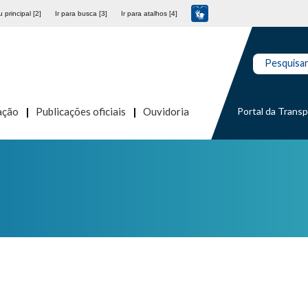
 principal [2]
Ir para busca [3]
Ir para atalhos [4]
Pesquisa
Portal da Trans
ação
Publicações oficiais
Ouvidoria