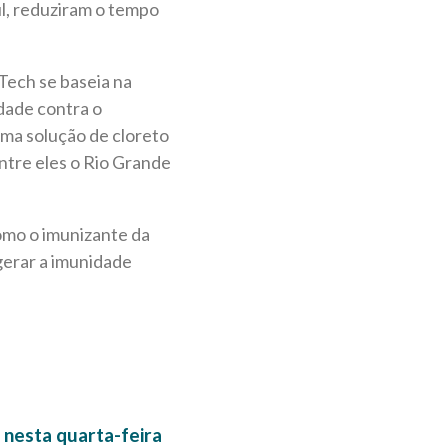
l, reduziram o tempo
Tech se baseia na
dade contra o
uma solução de cloreto
ntre eles o Rio Grande
omo o imunizante da
 gerar a imunidade
 nesta quarta-feira