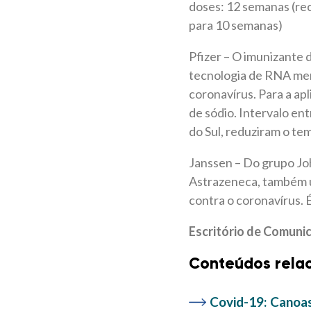
doses: 12 semanas (rec
para 10 semanas)
Pfizer – O imunizante 
tecnologia de RNA men
coronavírus. Para a ap
de sódio. Intervalo en
do Sul, reduziram o te
Janssen – Do grupo Joh
Astrazeneca, também ut
contra o coronavírus. 
Escritório de Comuni
Conteúdos rela
Covid-19: Canoas