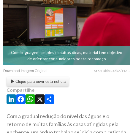
Com linguagem simples e muitas dicas, material tem objetivo
de orientar consumidores neste recomeço
Foto:
Fábio Radke/ PMC
Download Imagem Original
Clique para ouvir esta notícia
Compartilhe
LinkedIn
Facebook
WhatsApp
X
Share
Com a gradual redução do nível das águas e o
retorno de muitas famílias às casas atingidas pela
enchente, um árduo trabalho se inicia com a retirada