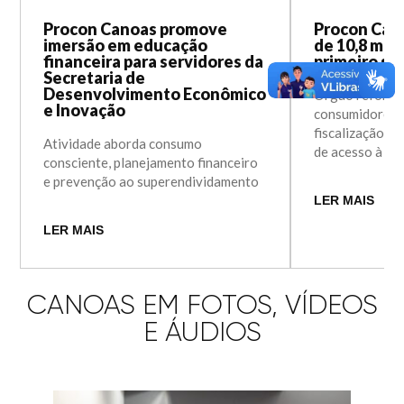
Procon Canoas promove
Procon Cano
imersão em educação
de 10,8 mil
financeira para servidores da
primeiro se
Secretaria de
Desenvolvimento Econômico
Órgão reforçou
e Inovação
consumidores 
fiscalização e 
Atividade aborda consumo
de acesso à po
consciente, planejamento financeiro
e prevenção ao superendividamento
LER MAIS
LER MAIS
CANOAS EM FOTOS, VÍDEOS
E ÁUDIOS