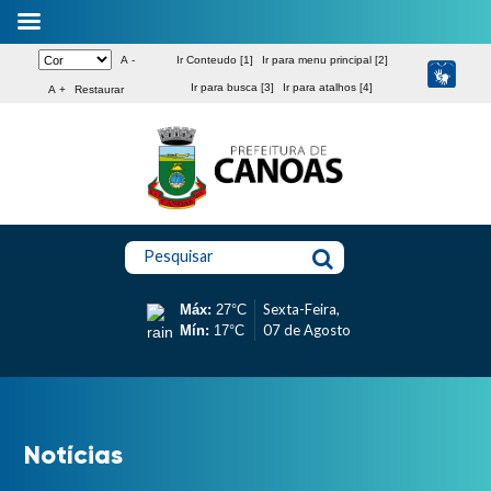
A -
Ir Conteudo [1]
Ir para menu principal [2]
Ir para busca [3]
Ir para atalhos [4]
A +
Restaurar
Pesquisar
Sexta-Feira,
Máx:
27°C
07 de Agosto
Mín:
17°C
Notícias