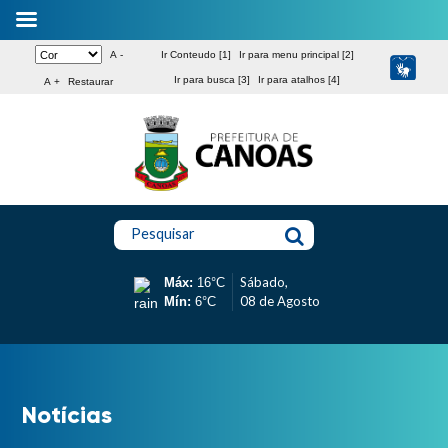
A -
Ir Conteudo [1]
Ir para menu principal [2]
Ir para busca [3]
Ir para atalhos [4]
A +
Restaurar
Pesquisar
Sábado,
Máx:
16°C
08 de Agosto
Mín:
6°C
Notícias