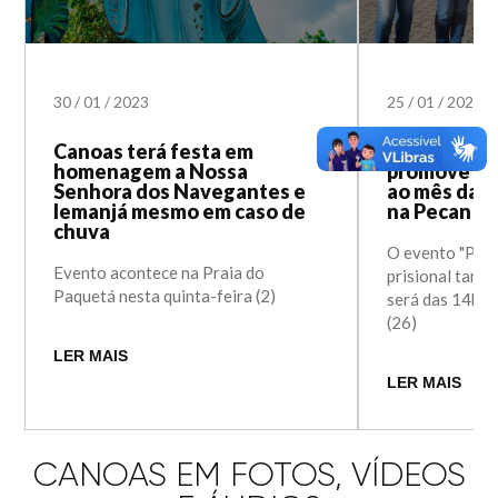
30
/
01
/
2023
25
/
01
/
2023
Canoas terá festa em
Prefeitura 
homenagem a Nossa
promove at
Senhora dos Navegantes e
ao mês da v
Iemanjá mesmo em caso de
na Pecan
chuva
O evento "Pess
Evento acontece na Praia do
prisional tamb
Paquetá nesta quinta-feira (2)
será das 14h às
(26)
LER MAIS
LER MAIS
CANOAS EM FOTOS, VÍDEOS