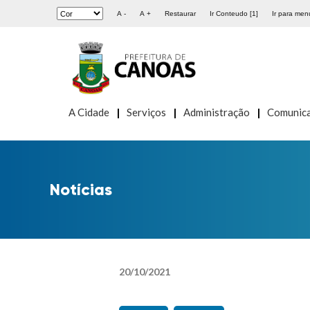
A -
A +
Restaurar
Ir Conteudo [1]
Ir para menu
A Cidade
Serviços
Administração
Comunic
Notícias
20
/
10
/
2021