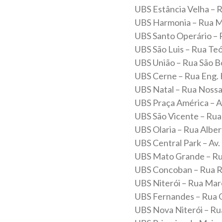
UBS Estância Velha – R
UBS Harmonia – Rua M
UBS Santo Operário – R
UBS São Luis – Rua Teóf
UBS União – Rua São Bo
UBS Cerne – Rua Eng. K
UBS Natal – Rua Nossa
UBS Praça América – Av
UBS São Vicente – Rua W
UBS Olaria – Rua Alber
UBS Central Park – Av.
UBS Mato Grande – Ru
UBS Concoban – Rua Ro
UBS Niterói – Rua Mar
UBS Fernandes – Rua G
UBS Nova Niterói – Rua