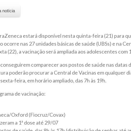
a notícia
aZeneca estará disponível nesta quinta-feira (21) para q
o ocorre nas 27 unidades básicas de saúde (UBSs) e na Cen
ta (22), a vacinação será ampliada aos adolescentes com 1
conseguirem comparecer aos postos de saúde nas datas 
tura poderão procurar a Central de Vacinas em qualquer di
sexta-feira, em horário ampliado, das 7h às 19h.
ograma de vacinação:
neca/Oxford (Fiocruz/Covax)
izeram a 1ª dose até 29/07
ostos de saúde, das 8h às 17h (distribuição de senhas até a