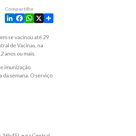
Compartilhe
LinkedIn
Facebook
WhatsApp
X
Share
uem se vacinou até 29
tral de Vacinas, na
2 anos ou mais.
de imunização
a da semana. O serviço
s 16h45), e na Central