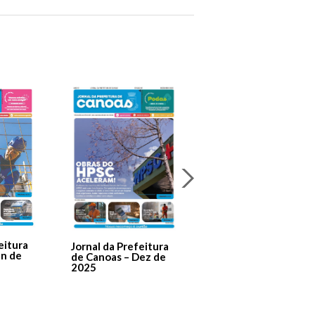
Jornal Da Prefeitura
De Canoas Prestaçã
eitura
Jornal da Prefeitura
de Contas – Edição 1
an de
de Canoas – Dez de
2025