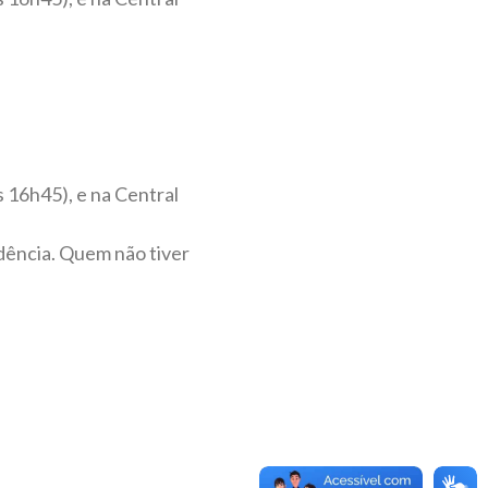
s 16h45), e na Central
ência. Quem não tiver