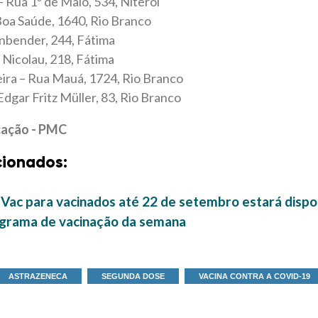
 Rua 1º de Maio, 534, Niterói
oa Saúde, 1640, Rio Branco
nbender, 244, Fátima
 Nicolau, 218, Fátima
eira – Rua Mauá, 1724, Rio Branco
dgar Fritz Müller, 83, Rio Branco
cação - PMC
cionados:
Vac para vacinados até 22 de setembro estará dispo
nograma de vacinação da semana
ASTRAZENECA
SEGUNDA DOSE
VACINA CONTRA A COVID-19