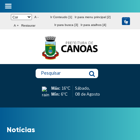
A -
Ir Conteudo [1]
Ir para menu principal [2]
Ir para busca [3]
Ir para atalhos [4]
A +
Restaurar
Pesquisar
Sábado,
Máx:
16°C
08 de Agosto
Mín:
6°C
Notícias