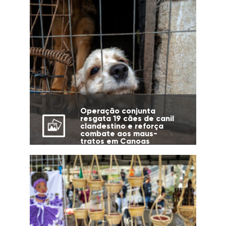
Operação conjunta
resgata 19 cães de canil
clandestino e reforça
combate aos maus-
tratos em Canoas