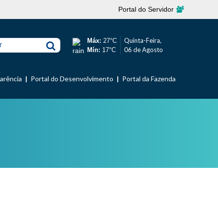
Portal do Servidor
Quinta-Feira,
Máx:
27°C
r
06 de Agosto
Mín:
17°C
parência
Portal do Desenvolvimento
Portal da Fazenda