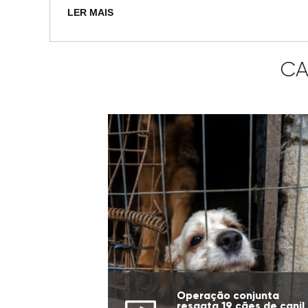
LER MAIS
CA
Operação conjunta
resgata 19 cães de canil