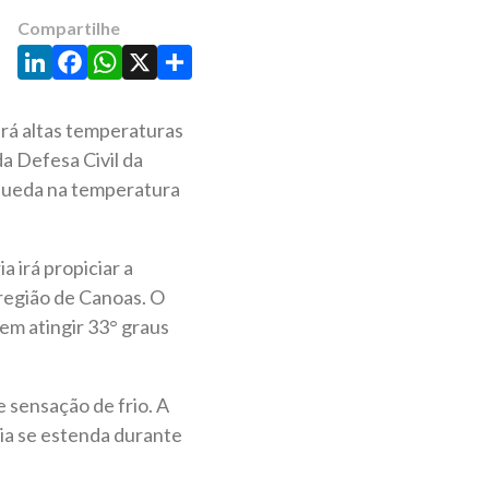
Compartilhe
LinkedIn
Facebook
WhatsApp
X
Share
erá altas temperaturas
a Defesa Civil da
 queda na temperatura
 irá propiciar a
 região de Canoas. O
em atingir 33° graus
 sensação de frio. A
ria se estenda durante