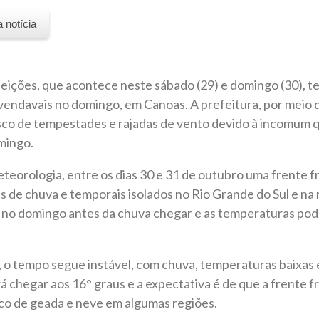
a notícia
leições, que acontece neste sábado (29) e domingo (30), t
 vendavais no domingo, em Canoas. A prefeitura, por meio d
risco de tempestades e rajadas de vento devido à incomum
omingo.
orologia, entre os dias 30 e 31 de outubro uma frente fria
 de chuva e temporais isolados no Rio Grande do Sul e na
 no domingo antes da chuva chegar e as temperaturas pod
o tempo segue instável, com chuva, temperaturas baixas e
 chegar aos 16° graus e a expectativa é de que a frente f
sco de geada e neve em algumas regiões.