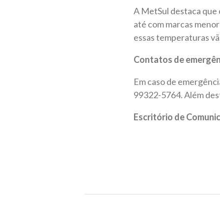
A MetSul destaca que o
até com marcas menore
essas temperaturas vão
Contatos de emergên
Em caso de emergência,
99322-5764. Além dest
Escritório de Comun