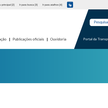
 principal [2]
Ir para busca [3]
Ir para atalhos [4]
Pesquisa
Portal da Trans
ação
Publicações oficiais
Ouvidoria