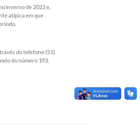
 no inverno de 2022 e,
te atípica em que
eríodo.
ravés do telefone (51)
 meio do número 193.