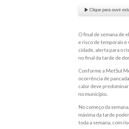
Clique para ouvir est
O final de semana de e
e risco de temporais e
cidade, alerta para o 
no final da tarde de d
Conforme a MetSul Mete
ocorrência de pancadas
calor deve predominar
no município.
No começo da semana, 
máxima da tarde poderá
toda a semana, com ri