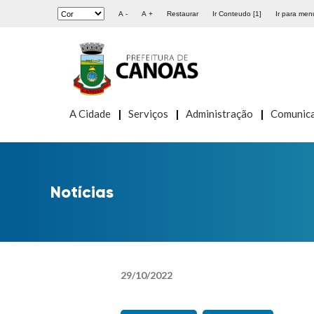
A -
A +
Restaurar
Ir Conteudo [1]
Ir para menu
A Cidade
Serviços
Administração
Comunic
Notícias
29
/
10
/
2022