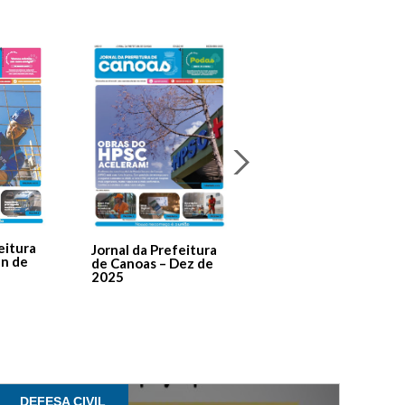
Jornal Da Prefeitura
De Canoas Prestaçã
eitura
Jornal da Prefeitura
de Contas – Edição 1
an de
de Canoas – Dez de
2025
DEFESA CIVIL