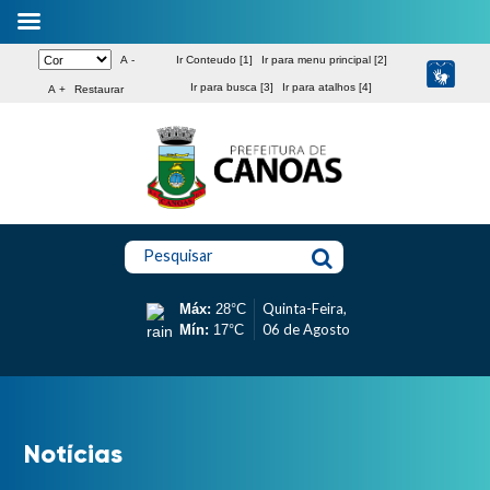
A -
Ir Conteudo [1]
Ir para menu principal [2]
Ir para busca [3]
Ir para atalhos [4]
A +
Restaurar
Pesquisar
Quinta-Feira,
Máx:
28°C
06 de Agosto
Mín:
17°C
Notícias