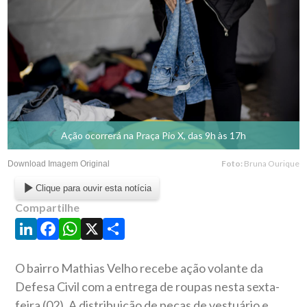
Ação ocorrerá na Praça Pio X, das 9h às 17h
Foto:
Bruna Ourique
Download Imagem Original
Clique para ouvir esta notícia
Compartilhe
LinkedIn
Facebook
WhatsApp
X
Share
O bairro Mathias Velho recebe ação volante da
Defesa Civil com a entrega de roupas nesta sexta-
feira (02). A distribuição de peças de vestuário e