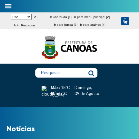
A -
Ir Conteudo [1]
Ir para menu principal [2]
Ir para busca [3]
Ir para atalhos [4]
A +
Restaurar
Pesquisar
Domingo,
Máx:
15°C
09 de Agosto
Mín:
7°C
Notícias