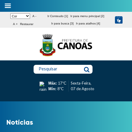
A -
Ir Conteudo [1]
Ir para menu principal [2]
Ir para busca [3]
Ir para atalhos [4]
A +
Restaurar
Pesquisar
Sexta-Feira,
Máx:
17°C
07 de Agosto
Mín:
8°C
Notícias