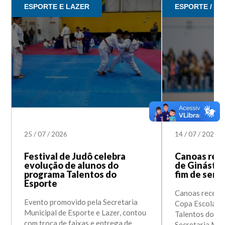
ESPORTE E LAZER
ESPORTE / E
25
/
07
/
2026
14
/
07
/
2026
Festival de Judô celebra
Canoas real
evolução de alunos do
de Ginástic
programa Talentos do
fim de sem
Esporte
Canoas recebe 
Evento promovido pela Secretaria
Copa Escolar d
Municipal de Esporte e Lazer, contou
Talentos do Es
com troca de faixas e entrega de
Secretaria Mun