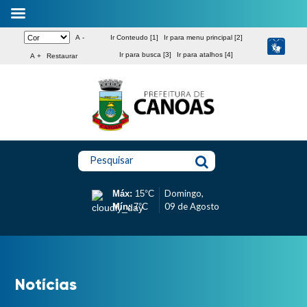
A -
Ir Conteudo [1]
Ir para menu principal [2]
Ir para busca [3]
Ir para atalhos [4]
A +
Restaurar
Pesquisar
Domingo,
Máx:
15°C
09 de Agosto
Mín:
7°C
Notícias