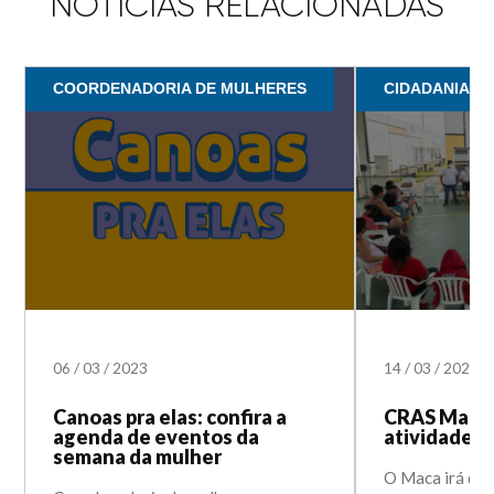
NOTÍCIAS RELACIONADAS
COORDENADORIA DE MULHERES
CIDADANIA / 
06
/
03
/
2023
14
/
03
/
2022
Canoas pra elas: confira a
CRAS Mathi
agenda de eventos da
atividades 
semana da mulher
O Maca irá disp