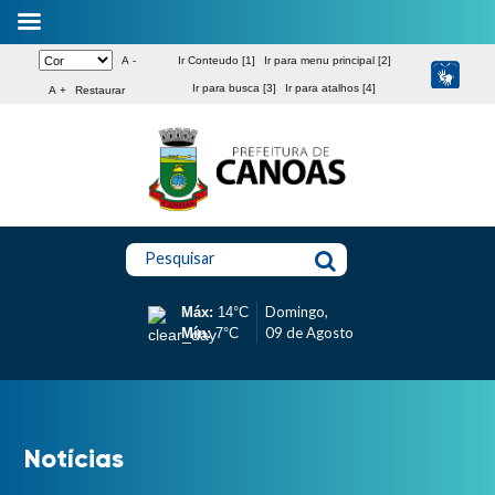
A -
Ir Conteudo [1]
Ir para menu principal [2]
Ir para busca [3]
Ir para atalhos [4]
A +
Restaurar
Pesquisar
Domingo,
Máx:
14°C
09 de Agosto
Mín:
7°C
Notícias