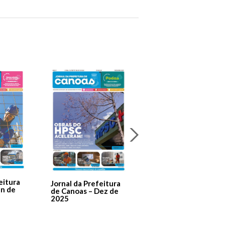
Jornal Da Prefeitura
De Canoas Prestaçã
eitura
Jornal da Prefeitura
de Contas – Edição 1
an de
de Canoas – Dez de
2025