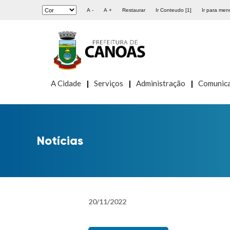
A -
A +
Restaurar
Ir Conteudo [1]
Ir para menu
A Cidade
Serviços
Administração
Comunic
Notícias
20
/
11
/
2022