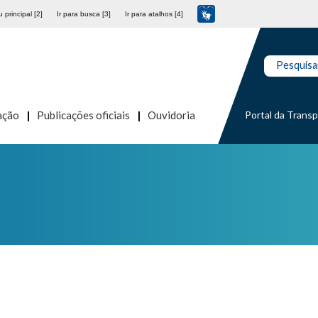
 principal [2]
Ir para busca [3]
Ir para atalhos [4]
Pesquisa
Portal da Trans
ação
Publicações oficiais
Ouvidoria