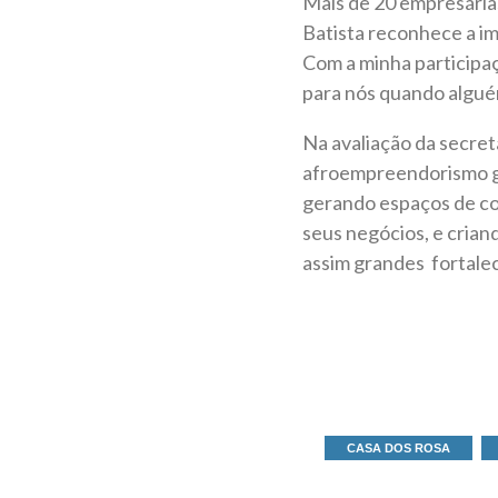
Mais de 20 empresária
Batista reconhece a im
Com a minha participa
para nós quando alguém
Na avaliação da secret
afroempreendorismo ga
gerando espaços de con
seus negócios, e cria
assim grandes fortale
CASA DOS ROSA