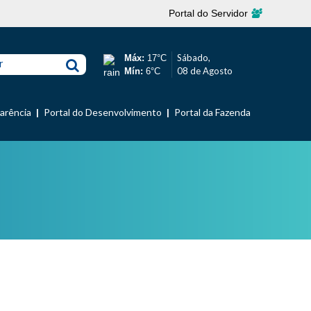
Portal do Servidor
Sábado,
Máx:
17°C
r
08 de Agosto
Mín:
6°C
parência
Portal do Desenvolvimento
Portal da Fazenda