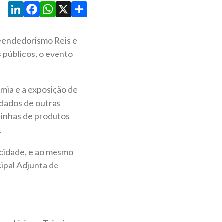
LinkedIn
Facebook
WhatsApp
X
Share
eendedorismo Reis e
s públicos, o evento
omia e a exposição de
dados de outras
linhas de produtos
.
 cidade, e ao mesmo
cipal Adjunta de