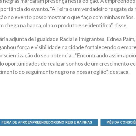
s negras marcaram presença nesta edição. A empreendedor
portância do evento. “A Feira é um verdadeiro resgate da 
ção no evento posso mostrar o que faço com minhas mãos.
 chega na banca, olha o produto e se identifica”, disse.
ária adjunta de Igualdade Racial e Imigrantes, Ednea Paim,
nhou força e visibilidade na cidade fortalecendo o emp
scientização do seu potencial. “Encontrando assim apoio 
ndo oportunidades de realizar sonhos de um crescimento 
cimento do seguimento negro na nossa região”, destaca.
FEIRA DE AFROEMPREENDEDORISMO REIS E RAINHAS
MÊS DA CONSCIÊ