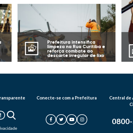
cidade
Prefeitura intensifica
a
limpeza na Rua Curitiba e
reforça combate ao
descarte irregular de lixo
ransparente
Conecte-se com a Prefeitura
Central de
C
0800
rivacidade