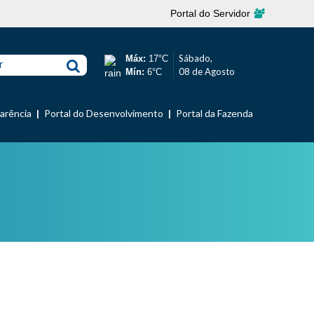
Portal do Servidor
Sábado,
Máx:
17°C
r
08 de Agosto
Mín:
6°C
parência
Portal do Desenvolvimento
Portal da Fazenda