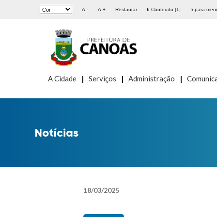
A -
A +
Restaurar
Ir Conteudo [1]
Ir para menu
A Cidade
Serviços
Administração
Comunic
Notícias
18
/
03
/
2025