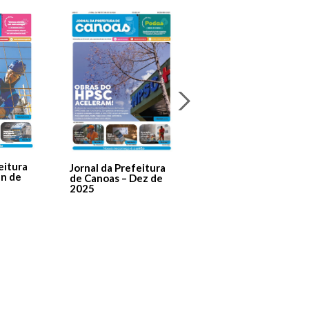
Jornal Da Prefeitura
De Canoas Prestaçã
eitura
Jornal da Prefeitura
de Contas – Edição 1
an de
de Canoas – Dez de
2025