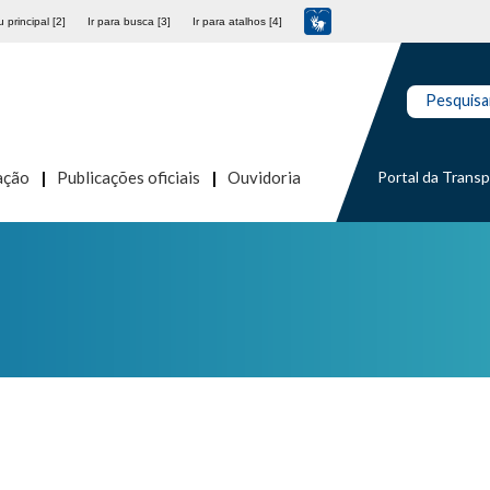
 principal [2]
Ir para busca [3]
Ir para atalhos [4]
Pesquisa
Portal da Trans
ação
Publicações oficiais
Ouvidoria