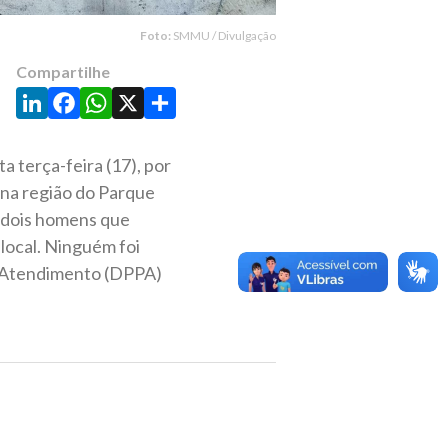
Foto:
SMMU / Divulgação
Compartilhe
LinkedIn
Facebook
WhatsApp
X
Share
 terça-feira (17), por
o na região do Parque
, dois homens que
local. Ninguém foi
to Atendimento (DPPA)