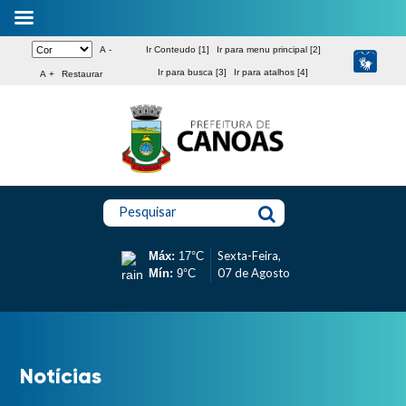
A -
Ir Conteudo [1]
Ir para menu principal [2]
Ir para busca [3]
Ir para atalhos [4]
A +
Restaurar
Pesquisar
Sexta-Feira,
Máx:
17°C
07 de Agosto
Mín:
9°C
Notícias