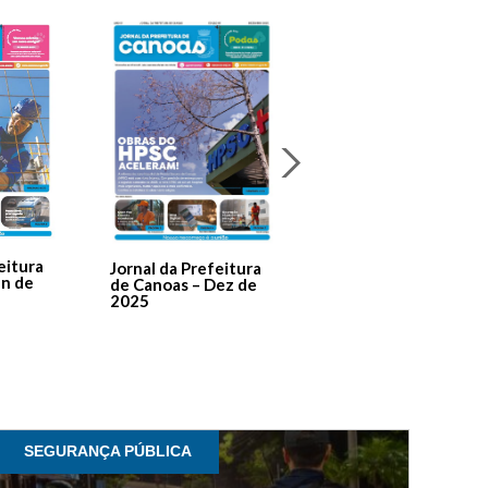
Jornal Da Prefeitura
De Canoas Prestaçã
eitura
Jornal da Prefeitura
de Contas – Edição 1
an de
de Canoas – Dez de
2025
SEGURANÇA PÚBLICA