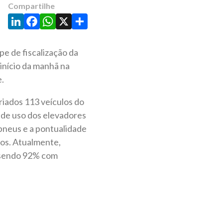
Compartilhe
LinkedIn
Facebook
WhatsApp
X
Share
e de fiscalização da
início da manhã na
e.
riados 113 veículos do
s de uso dos elevadores
 pneus e a pontualidade
tos. Atualmente,
, sendo 92% com