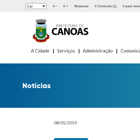
A -
A +
Restaurar
Ir Conteudo [1]
Ir para menu
A Cidade
Serviços
Administração
Comunic
Notícias
08
/
05
/
2019