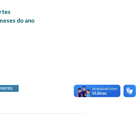
rtes
 meses do ano
PORTES