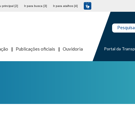
 principal [2]
Ir para busca [3]
Ir para atalhos [4]
Pesquisa
Portal da Trans
ação
Publicações oficiais
Ouvidoria