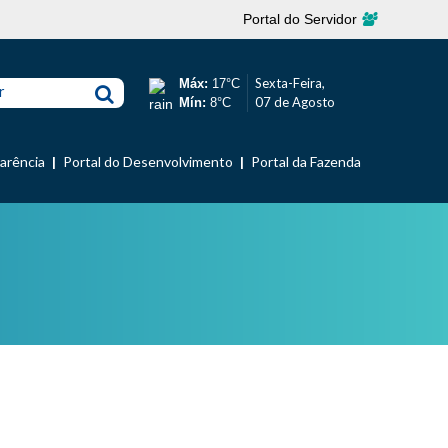
Portal do Servidor
Sexta-Feira,
Máx:
17°C
r
07 de Agosto
Mín:
8°C
parência
Portal do Desenvolvimento
Portal da Fazenda