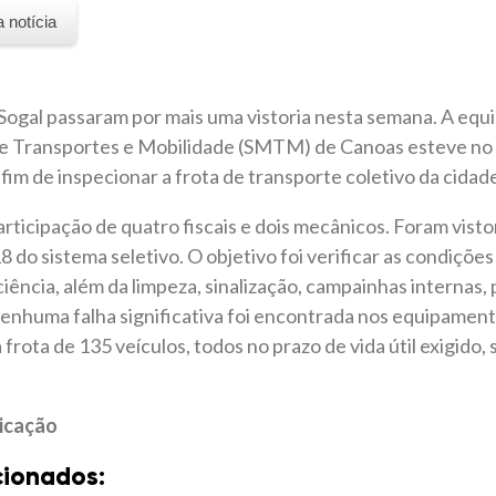
a notícia
ogal passaram por mais uma vistoria nesta semana. A equip
de Transportes e Mobilidade (SMTM) de Canoas esteve no 
im de inspecionar a frota de transporte coletivo da cidad
rticipação de quatro fiscais e dois mecânicos. Foram visto
8 do sistema seletivo. O objetivo foi verificar as condiçõe
iência, além da limpeza, sinalização, campainhas internas,
nenhuma falha significativa foi encontrada nos equipamen
rota de 135 veículos, todos no prazo de vida útil exigido
icação
cionados: