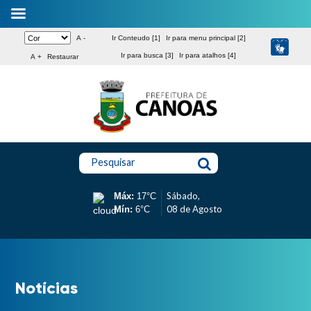
A -
Ir Conteudo [1]
Ir para menu principal [2]
Ir para busca [3]
Ir para atalhos [4]
A +
Restaurar
Pesquisar
Sábado,
Máx:
17°C
08 de Agosto
Mín:
6°C
Notícias