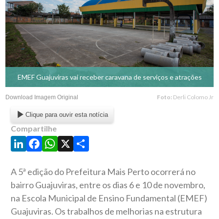
EMEF Guajuviras vai receber caravana de serviços e atrações
Foto:
Derli Colomo Jr
Download Imagem Original
Clique para ouvir esta notícia
Compartilhe
LinkedIn
Facebook
WhatsApp
X
Share
A 5ª edição do Prefeitura Mais Perto ocorrerá no
bairro Guajuviras, entre os dias 6 e 10 de novembro,
na Escola Municipal de Ensino Fundamental (EMEF)
Guajuviras. Os trabalhos de melhorias na estrutura