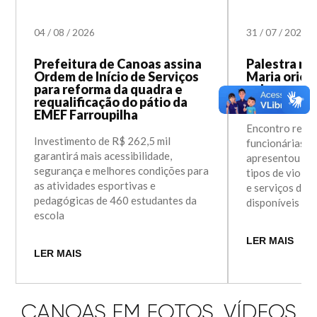
04
/
08
/
2026
31
/
07
/
2026
Prefeitura de Canoas assina
Palestra na
Ordem de Início de Serviços
Maria orien
para reforma da quadra e
sobre prev
requalificação do pátio da
violência c
EMEF Farroupilha
Encontro reuni
Investimento de R$ 262,5 mil
funcionárias d
garantirá mais acessibilidade,
apresentou in
segurança e melhores condições para
tipos de violên
as atividades esportivas e
e serviços de 
pedagógicas de 460 estudantes da
disponíveis e
escola
LER MAIS
LER MAIS
CANOAS EM FOTOS, VÍDEOS