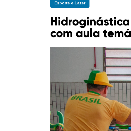
Esporte e Lazer
Hidroginástic
com aula temá