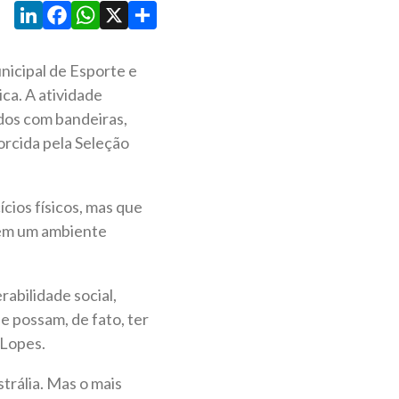
LinkedIn
Facebook
WhatsApp
X
Share
nicipal de Esporte e
ca. A atividade
ados com bandeiras,
orcida pela Seleção
cios físicos, mas que
s em um ambiente
rabilidade social,
ue possam, de fato, ter
 Lopes.
trália. Mas o mais