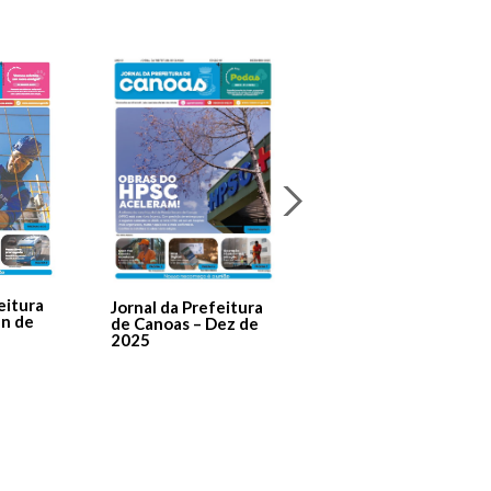
Jornal Da Prefeitura
De Canoas Prestaçã
eitura
Jornal da Prefeitura
de Contas – Edição 1
an de
de Canoas – Dez de
2025