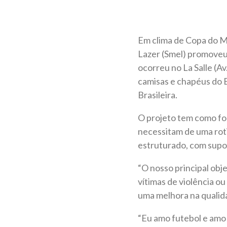
Em clima de Copa do Mu
Lazer (Smel) promoveu,
ocorreu no La Salle (A
camisas e chapéus do B
Brasileira.
O projeto tem como foc
necessitam de uma roti
estruturado, com supor
“O nosso principal obje
vítimas de violência ou
uma melhora na qualida
“Eu amo futebol e amo 