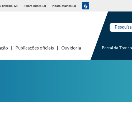
 principal [2]
Ir para busca [3]
Ir para atalhos [4]
Pesquisa
Portal da Trans
ação
Publicações oficiais
Ouvidoria