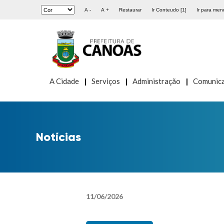
A -
A +
Restaurar
Ir Conteudo [1]
Ir para menu
A Cidade
Serviços
Administração
Comunic
Notícias
11
/
06
/
2026