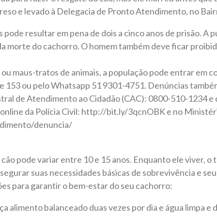
preso e levado à Delegacia de Pronto Atendimento, no Bai
 pode resultar em pena de dois a cinco anos de prisão. A 
a morte do cachorro. O homem também deve ficar proibido
ou maus-tratos de animais, a população pode entrar em c
ne 153 ou pelo Whatsapp 51 9301-4751. Denúncias também
tral de Atendimento ao Cidadão (CAC): 0800-510-1234 e da
 online da Polícia Civil: http://bit.ly/3qcnOBK e no Ministér
dimento/denuncia/
cão pode variar entre 10 e 15 anos. Enquanto ele viver, o 
segurar suas necessidades básicas de sobrevivência e seu 
es para garantir o bem-estar do seu cachorro:
ça alimento balanceado duas vezes por dia e água limpa e 