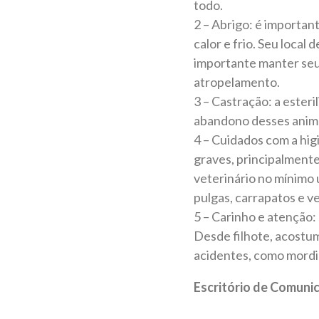
todo.
2 – Abrigo: é importan
calor e frio. Seu local
importante manter seu c
atropelamento.
3 – Castração: a esteri
abandono desses anima
4 – Cuidados com a hi
graves, principalmente
veterinário no mínimo
pulgas, carrapatos e v
5 – Carinho e atenção:
Desde filhote, acostume
acidentes, como mordi
Escritório de Comuni