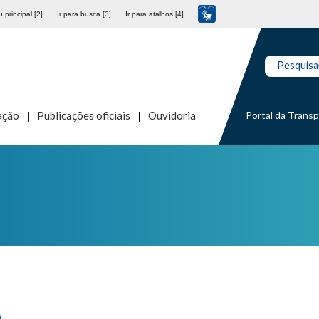
 principal [2]
Ir para busca [3]
Ir para atalhos [4]
Pesquisa
Portal da Trans
ação
Publicações oficiais
Ouvidoria