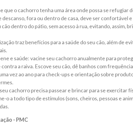
te que o cachorro tenha uma área onde possa se refugiar do
 de descanso, fora ou dentro de casa, deve ser confortável e
ão dentro do pátio, sem acesso à rua, evitando, assim, bri
lização traz benefícios para a saúde do seu cão, além de ev
is.
giene e saúde: vacine seu cachorro anualmente para prote
 contra a raiva. Escove seu cão, dê banhos com frequência
 uma vez ao ano para check-ups e orientação sobre produt
ermes.
 seu cachorro precisa passear e brincar para se exercitar f
-o a todo tipo de estímulos (sons, cheiros, pessoas e anima
das.
cação - PMC