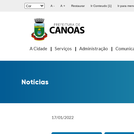
A -
A +
Restaurar
Ir Conteudo [1]
Ir para menu
A Cidade
Serviços
Administração
Comunic
Notícias
17
/
01
/
2022