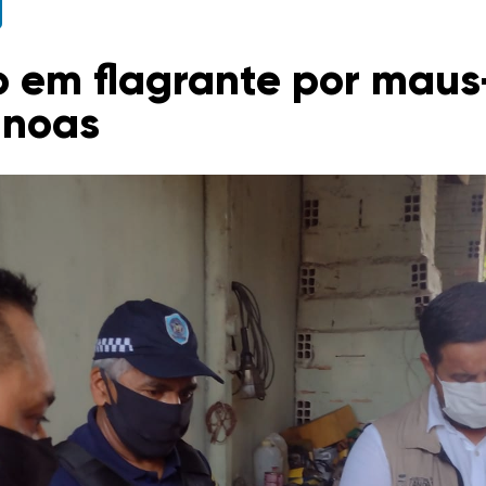
 em flagrante por maus
anoas