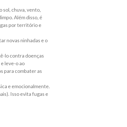
 sol, chuva, vento,
 limpo. Além disso, é
gas por território e
itar novas ninhadas e o
gê-lo contra doenças
 e leve-o ao
os para combater as
ísica e emocionalmente.
is). Isso evita fugas e