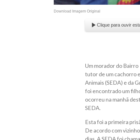
Download Imagem Original
Clique para ouvir est
Um morador do Bairro N
tutor de um cachorro e
Animais (SEDA) e da G
foi encontrado um filh
ocorreu na manhã desta
SEDA.
Esta foi a primeira pr
De acordo com vizinhos
dias. A SEDA foi chama