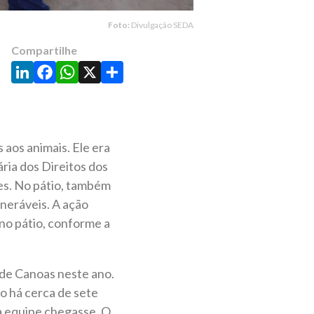
Foto:
Divulgação SEDA
Compartilhe
LinkedIn
Facebook
WhatsApp
X
Share
 aos animais. Ele era
ria dos Direitos dos
es. No pátio, também
lneráveis. A ação
no pátio, conforme a
l de Canoas neste ano.
o há cerca de sete
 a equipe chegasse. O