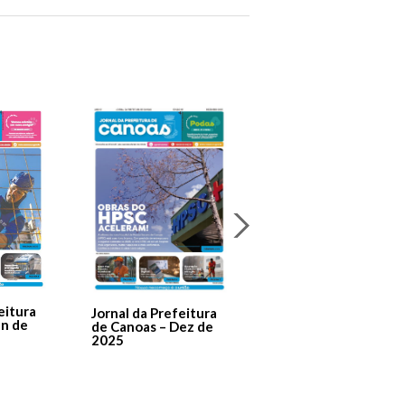
Jornal Da Prefeitura
De Canoas Prestaçã
eitura
Jornal da Prefeitura
de Contas – Edição 1
an de
de Canoas – Dez de
2025