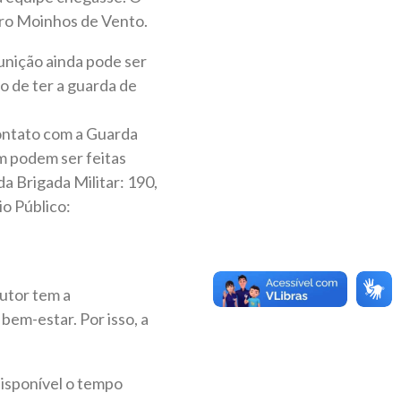
rro Moinhos de Vento.
punição ainda pode ser
 de ter a guarda de
ontato com a Guarda
 podem ser feitas
 Brigada Militar: 190,
io Público:
tutor tem a
bem-estar. Por isso, a
disponível o tempo