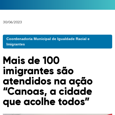
30
/
06
/
2023
Coordenadoria Municipal de Igualdade Racial e
Imigrantes
Mais de 100
imigrantes são
atendidos na ação
“Canoas, a cidade
que acolhe todos”