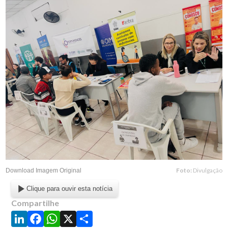
Foto:
Divulgação
Download Imagem Original
Clique para ouvir esta notícia
Compartilhe
LinkedIn
Facebook
WhatsApp
X
Share