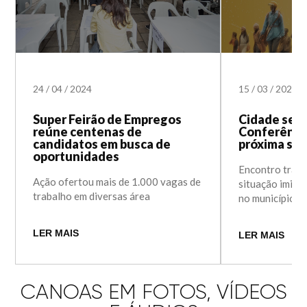
24
/
04
/
2024
15
/
03
/
2024
Super Feirão de Empregos
Cidade sedi
reúne centenas de
Conferênci
candidatos em busca de
próxima se
oportunidades
Encontro trará
Ação ofertou mais de 1.000 vagas de
situação imigr
trabalho em diversas área
no município
LER MAIS
LER MAIS
CANOAS EM FOTOS, VÍDEOS