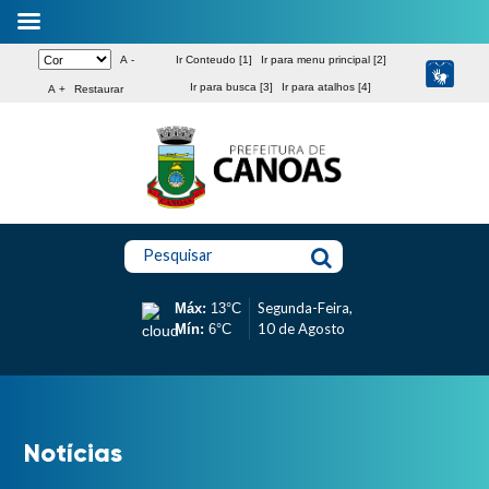
A -
Ir Conteudo [1]
Ir para menu principal [2]
Ir para busca [3]
Ir para atalhos [4]
A +
Restaurar
Pesquisar
Segunda-Feira,
Máx:
13°C
10 de Agosto
Mín:
6°C
Notícias