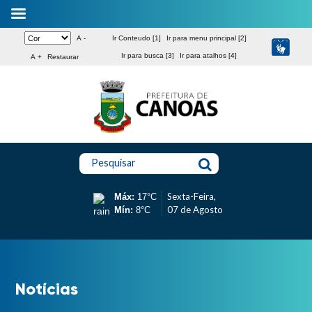
A -
Ir Conteudo [1]
Ir para menu principal [2]
Ir para busca [3]
Ir para atalhos [4]
A +
Restaurar
Pesquisar
Sexta-Feira,
Máx:
17°C
07 de Agosto
Mín:
8°C
Notícias