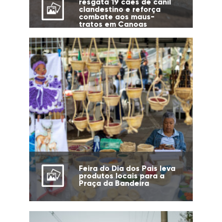
resgata 19 cães de canil
clandestino e reforça
combate aos maus-
tratos em Canoas
Feira do Dia dos Pais leva
produtos locais para a
Praça da Bandeira