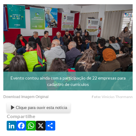
Evento contou ainda com a participação de 22 empresas para
cadastro de currículos
Foto:
Vinicius Thormann
Download Imagem Original
Clique para ouvir esta notícia
Compartilhe
LinkedIn
Facebook
WhatsApp
X
Share