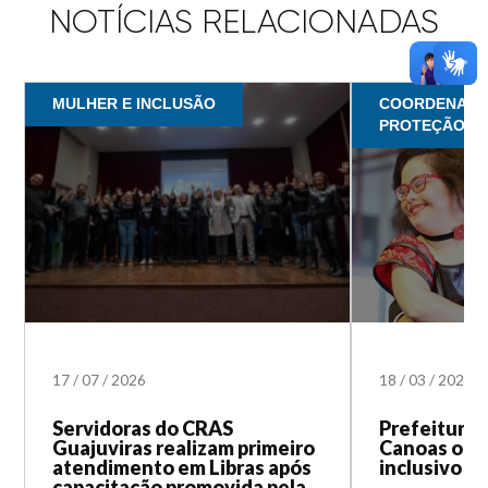
NOTÍCIAS RELACIONADAS
MULHER E INCLUSÃO
COORDENADOR
PROTEÇÃO S
17
/
07
/
2026
18
/
03
/
2024
Servidoras do CRAS
Prefeitura 
Guajuviras realizam primeiro
Canoas orga
atendimento em Libras após
inclusivo
capacitação promovida pela