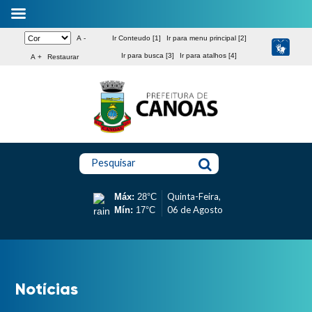
A -
Ir Conteudo [1]
Ir para menu principal [2]
Ir para busca [3]
Ir para atalhos [4]
A +
Restaurar
Pesquisar
Quinta-Feira,
Máx:
28°C
06 de Agosto
Mín:
17°C
Notícias