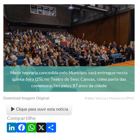
Maior honraria concedida pelo Município será entregue nesta
quinta-feira (25), no Teatro do Sesc Canoas, como parte das
comemorações pelos 87 anos da cidade
Foto:
Vinicius Medeiros/PMC
Download Imagem Original
Clique para ouvir esta notícia
Compartilhe
LinkedIn
Facebook
WhatsApp
X
Share