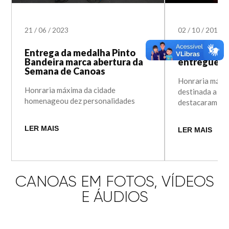
21
/
06
/
2023
02
/
10
/
2019
Entrega da medalha Pinto
Medalha Pi
Bandeira marca abertura da
entregue a 
Semana de Canoas
Honraria máxim
Honraria máxima da cidade
destinada a ci
homenageou dez personalidades
destacaram em 
LER MAIS
LER MAIS
CANOAS EM FOTOS, VÍDEOS
E ÁUDIOS