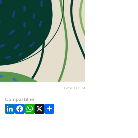
Foto:
ECOM
Compartilhe
LinkedIn
Facebook
WhatsApp
X
Share