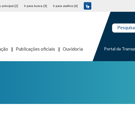
 principal [2]
Ir para busca [3]
Ir para atalhos [4]
Pesquisa
Portal da Trans
ação
Publicações oficiais
Ouvidoria