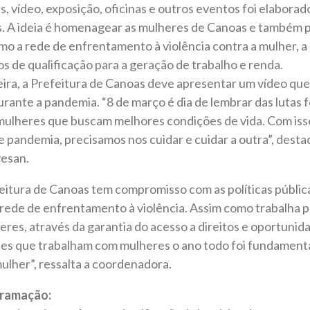
s, vídeo, exposição, oficinas e outros eventos foi elabora
. A ideia é homenagear as mulheres de Canoas e também p
o a rede de enfrentamento à violência contra a mulher, a 
s de qualificação para a geração de trabalho e renda.
ira, a Prefeitura de Canoas deve apresentar um vídeo que
rante a pandemia. “8 de março é dia de lembrar das lutas 
ulheres que buscam melhores condições de vida. Com iss
pandemia, precisamos nos cuidar e cuidar a outra”, destac
vesan.
eitura de Canoas tem compromisso com as políticas públic
rede de enfrentamento à violência. Assim como trabalha p
res, através da garantia do acesso a direitos e oportuni
es que trabalham com mulheres o ano todo foi fundament
ulher”, ressalta a coordenadora.
gramação: