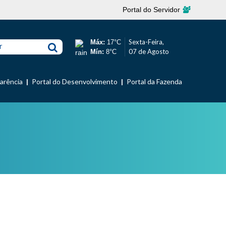
Portal do Servidor
Sexta-Feira,
Máx:
17°C
r
07 de Agosto
Mín:
8°C
parência
Portal do Desenvolvimento
Portal da Fazenda