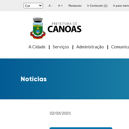
A -
A +
Restaurar
Ir Conteudo [1]
Ir para menu
A Cidade
Serviços
Administração
Comunic
Notícias
02
/
03
/
2021