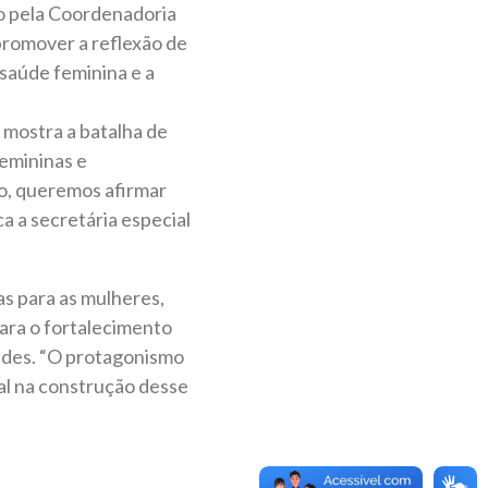
do pela Coordenadoria
romover a reflexão de
saúde feminina e a
 mostra a batalha de
femininas e
o, queremos afirmar
a a secretária especial
as para as mulheres,
ara o fortalecimento
dades. “O protagonismo
al na construção desse