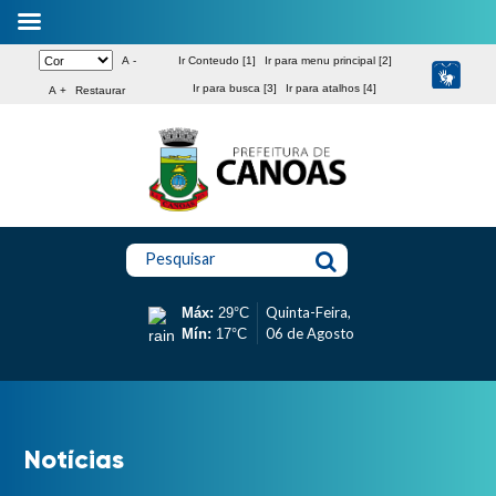
A -
Ir Conteudo [1]
Ir para menu principal [2]
Ir para busca [3]
Ir para atalhos [4]
A +
Restaurar
Pesquisar
Quinta-Feira,
Máx:
29°C
06 de Agosto
Mín:
17°C
Notícias