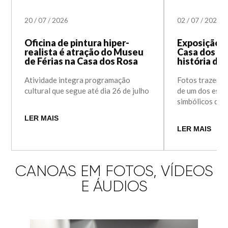
20
/
07
/
2026
02
/
07
/
2026
Oficina de pintura hiper-
Exposição f
realista é atração do Museu
Casa dos Ro
de Férias na Casa dos Rosa
história da
Atividade integra programação
Fotos trazem 
cultural que segue até dia 26 de julho
de um dos espa
simbólicos do 
LER MAIS
LER MAIS
CANOAS EM FOTOS, VÍDEOS
E ÁUDIOS