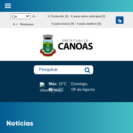
A -
Ir Conteudo [1]
Ir para menu principal [2]
Ir para busca [3]
Ir para atalhos [4]
A +
Restaurar
Pesquisar
Domingo,
Máx:
15°C
09 de Agosto
Mín:
7°C
Notícias