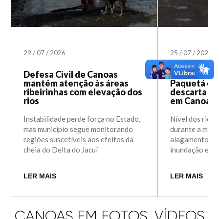
29
/
07
/
2026
25
/
07
/
2026
Defesa Civil de Canoas
Água recua 
mantém atenção às áreas
Paquetá e D
ribeirinhas com elevação dos
descarta ri
rios
em Canoas
Instabilidade perde força no Estado,
Nível dos rios 
mas município segue monitorando
durante a madr
regiões suscetíveis aos efeitos da
alagamentos e 
cheia do Delta do Jacuí
inundação em 
LER MAIS
LER MAIS
CANOAS EM FOTOS, VÍDEOS