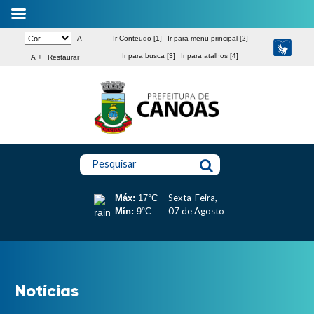
A -
Ir Conteudo [1]
Ir para menu principal [2]
Ir para busca [3]
Ir para atalhos [4]
A +
Restaurar
Pesquisar
Sexta-Feira,
Máx:
17°C
07 de Agosto
Mín:
9°C
Notícias