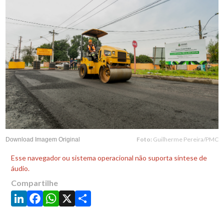
Foto:
Guilherme Pereira/PMC
Download Imagem Original
Esse navegador ou sistema operacional não suporta síntese de
áudio.
Compartilhe
LinkedIn
Facebook
WhatsApp
X
Share