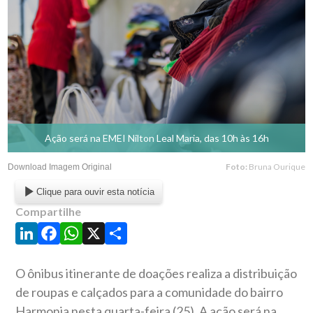
Ação será na EMEI Nilton Leal Maria, das 10h às 16h
Foto:
Bruna Ourique
Download Imagem Original
Clique para ouvir esta notícia
Compartilhe
LinkedIn
Facebook
WhatsApp
X
Share
O ônibus itinerante de doações realiza a distribuição
de roupas e calçados para a comunidade do bairro
Harmonia nesta quarta-feira (25). A ação será na