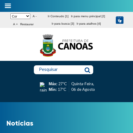
A -
Ir Conteudo [1]
Ir para menu principal [2]
Ir para busca [3]
Ir para atalhos [4]
A +
Restaurar
Pesquisar
Quinta-Feira,
Máx:
27°C
06 de Agosto
Mín:
17°C
Notícias