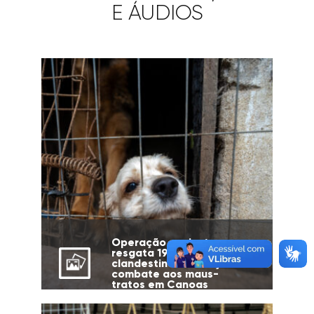
E ÁUDIOS
Operação conjunta
resgata 19 cães de canil
clandestino e reforça
combate aos maus-
tratos em Canoas