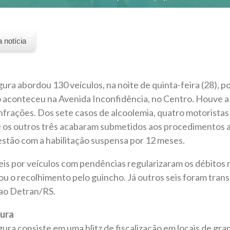
a notícia
ra abordou 130 veículos, na noite de quinta-feira (28), p
ão aconteceu na Avenida Inconfidência, no Centro. Houve 
nfrações. Dos sete casos de alcoolemia, quatro motoristas
e os outros três acabaram submetidos aos procedimentos a
estão com a habilitação suspensa por 12 meses.
eis por veículos com pendências regularizaram os débito
itou o recolhimento pelo guincho. Já outros seis foram tra
ao Detran/RS.
ura
ra consiste em uma blitz de fiscalização em locais de gr