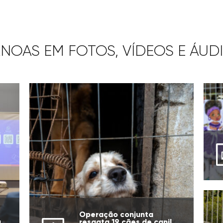
NOAS EM FOTOS, VÍDEOS E ÁUD
Operação conjunta
a
resgata 19 cães de canil