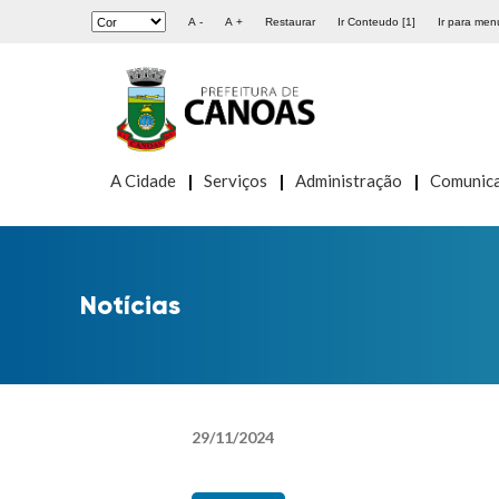
A -
A +
Restaurar
Ir Conteudo [1]
Ir para menu
A Cidade
Serviços
Administração
Comunic
Notícias
29
/
11
/
2024