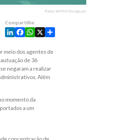
Foto:
SMTM/ Divulgação
Compartilhe
LinkedIn
Facebook
WhatsApp
X
Share
or meio dos agentes de
a autuação de 36
 se negaram a realizar
dministrativos. Além
s no momento da
nsportados a um
ande concentração de