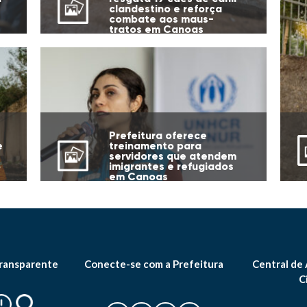
clandestino e reforça
combate aos maus-
tratos em Canoas
Prefeitura oferece
e
treinamento para
servidores que atendem
o
imigrantes e refugiados
em Canoas
ransparente
Conecte-se com a Prefeitura
Central de
C