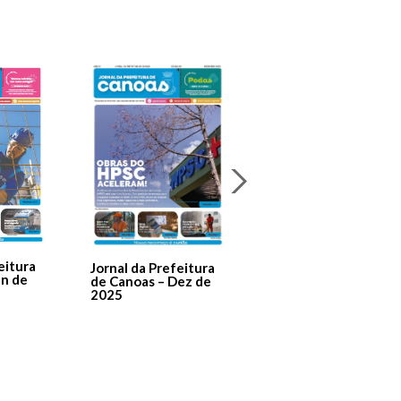
Jornal Da Prefeitura
De Canoas Prestaçã
eitura
Jornal da Prefeitura
de Contas – Edição 1
an de
de Canoas – Dez de
2025