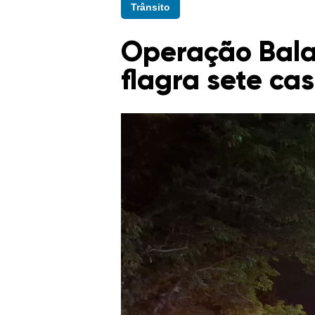
Trânsito
Operação Bala
flagra sete ca