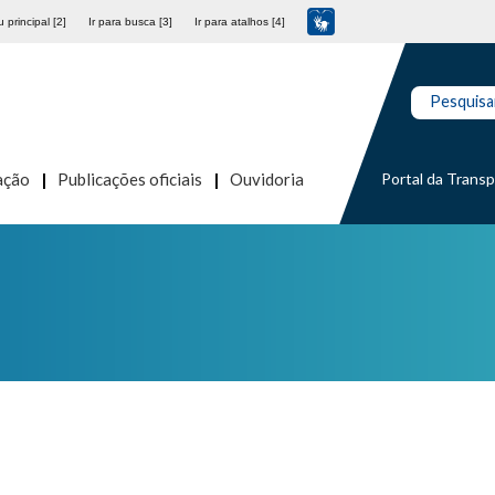
 principal [2]
Ir para busca [3]
Ir para atalhos [4]
Pesquisa
Portal da Trans
ação
Publicações oficiais
Ouvidoria