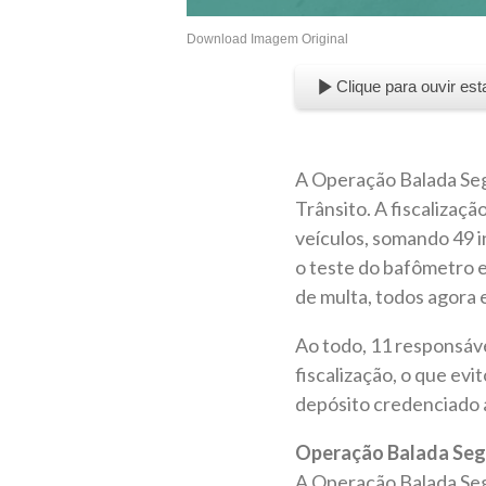
Download Imagem Original
Clique para ouvir est
A Operação Balada Segu
Trânsito. A fiscalizaç
veículos, somando 49 i
o teste do bafômetro 
de multa, todos agora 
Ao todo, 11 responsáv
fiscalização, o que ev
depósito credenciado 
Operação Balada Seg
A Operação Balada Segu