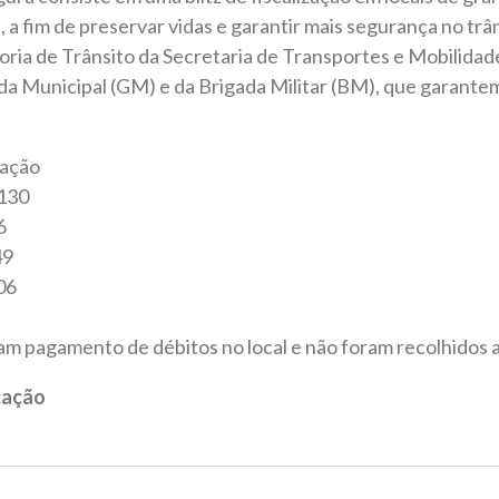
 a fim de preservar vidas e garantir mais segurança no trân
oria de Trânsito da Secretaria de Transportes e Mobilid
da Municipal (GM) e da Brigada Militar (BM), que garante
 ação
 130
6
49
06
ram pagamento de débitos no local e não foram recolhidos 
cação