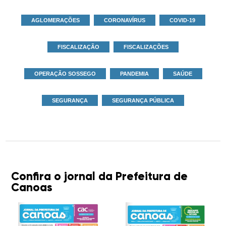
AGLOMERAÇÕES
CORONAVÍRUS
COVID-19
FISCALIZAÇÃO
FISCALIZAÇÕES
OPERAÇÃO SOSSEGO
PANDEMIA
SAÚDE
SEGURANÇA
SEGURANÇA PÚBLICA
Confira o jornal da Prefeitura de
Canoas