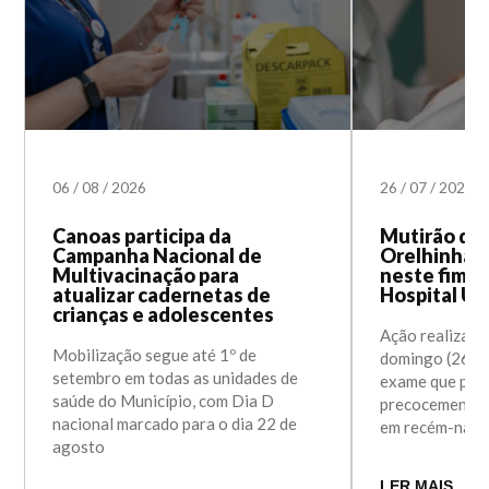
06
/
08
/
2026
26
/
07
/
2026
Canoas participa da
Mutirão do 
Campanha Nacional de
Orelhinha 
Multivacinação para
neste fim d
atualizar cadernetas de
Hospital Un
crianças e adolescentes
Ação realizada
Mobilização segue até 1º de
domingo (26) a
setembro em todas as unidades de
exame que perm
saúde do Município, com Dia D
precocemente a
nacional marcado para o dia 22 de
em recém-nasc
agosto
LER MAIS