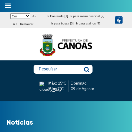
A -
Ir Conteudo [1]
Ir para menu principal [2]
Ir para busca [3]
Ir para atalhos [4]
A +
Restaurar
Pesquisar
Domingo,
Máx:
15°C
09 de Agosto
Mín:
7°C
Notícias