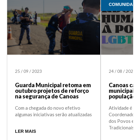
COMUNIDADES
25
/
09
/
2023
24
/
08
/
2023
Guarda Municipal retoma em
Canoas capa
outubro projetos de reforço
municipais 
na segurança de Canoas
população
Com a chegada do novo efetivo
Atividade é or
algumas iniciativas serão atualizadas
Coordenadoria
dos Povos e C
Tradicionais
LER MAIS