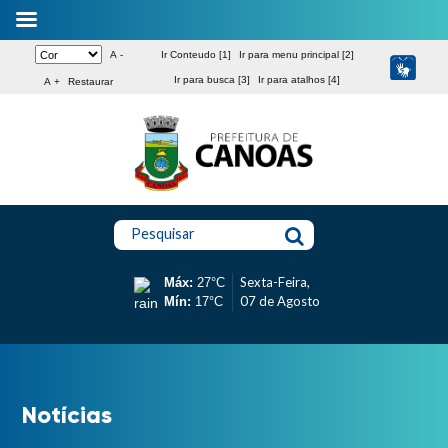
A -
Ir Conteudo [1]
Ir para menu principal [2]
Ir para busca [3]
Ir para atalhos [4]
A +
Restaurar
Pesquisar
Sexta-Feira,
Máx:
27°C
07 de Agosto
Mín:
17°C
Notícias