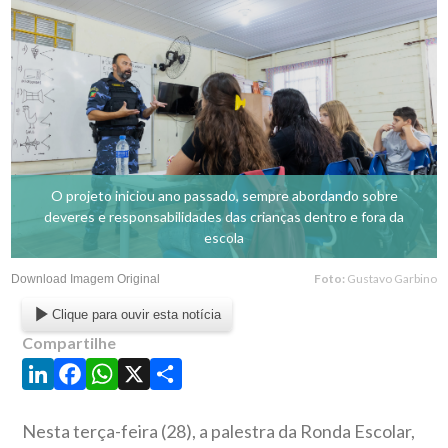
O projeto iniciou ano passado, sempre abordando sobre
deveres e responsabilidades das crianças dentro e fora da
escola
Foto:
Gustavo Garbino
Download Imagem Original
Clique para ouvir esta notícia
Compartilhe
LinkedIn
Facebook
WhatsApp
X
Share
Nesta terça-feira (28), a palestra da Ronda Escolar,