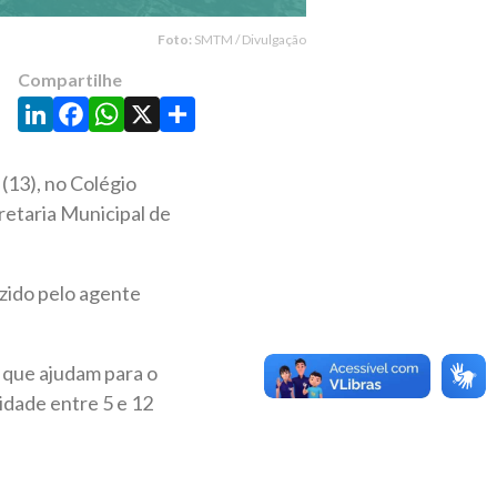
Foto:
SMTM / Divulgação
Compartilhe
LinkedIn
Facebook
WhatsApp
X
Share
(13), no Colégio
retaria Municipal de
uzido pelo agente
s que ajudam para o
idade entre 5 e 12