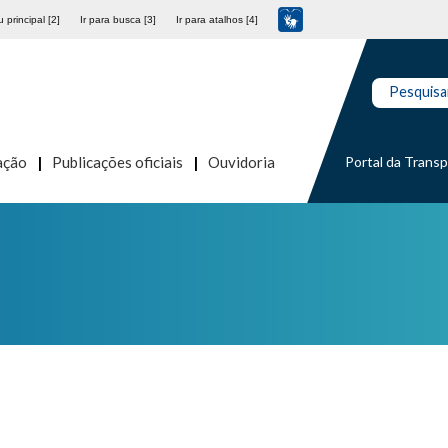
 principal [2]
Ir para busca [3]
Ir para atalhos [4]
Pesquisa
Portal da Trans
ação
Publicações oficiais
Ouvidoria