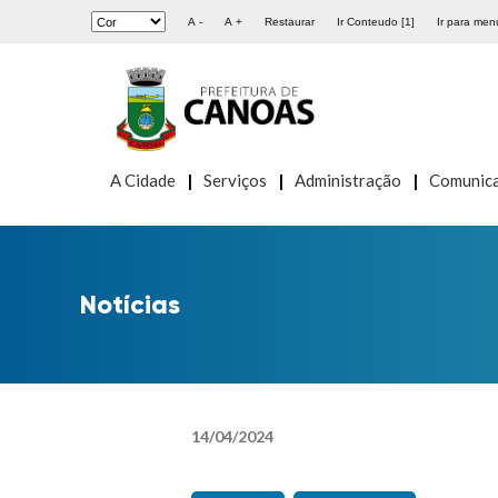
A -
A +
Restaurar
Ir Conteudo [1]
Ir para menu
A Cidade
Serviços
Administração
Comunic
Notícias
14
/
04
/
2024