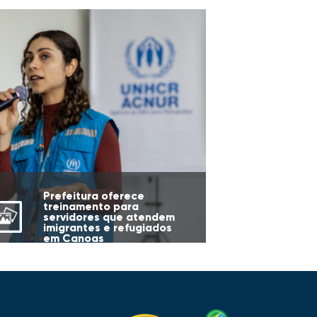
Prefeitura oferece
treinamento para
servidores que atendem
imigrantes e refugiados
em Canoas