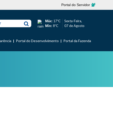
Portal do Servidor
Sexta-Feira,
Máx:
17°C
r
07 de Agosto
Mín:
8°C
parência
Portal do Desenvolvimento
Portal da Fazenda