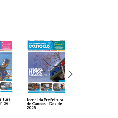
Jornal Da Prefeitura
De Canoas Prestaçã
eitura
Jornal da Prefeitura
de Contas – Edição 1
an de
de Canoas – Dez de
2025