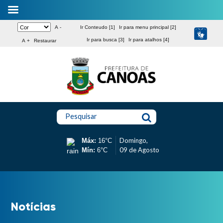
A -
Ir Conteudo [1]
Ir para menu principal [2]
Ir para busca [3]
Ir para atalhos [4]
A +
Restaurar
Pesquisar
Domingo,
Máx:
16°C
09 de Agosto
Mín:
6°C
Notícias