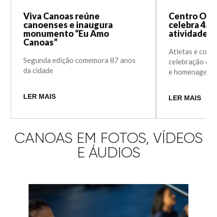
Viva Canoas reúne
Centro Olí
canoenses e inaugura
celebra 45 
monumento “Eu Amo
atividades 
Canoas”
Atletas e comu
Segunda edição comemora 87 anos
celebração com
da cidade
e homenagens
LER MAIS
LER MAIS
CANOAS EM FOTOS, VÍDEOS
E ÁUDIOS