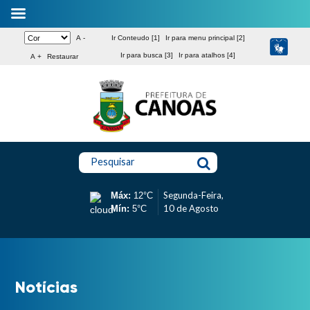
A -
Ir Conteudo [1]
Ir para menu principal [2]
Ir para busca [3]
Ir para atalhos [4]
A +
Restaurar
Pesquisar
Segunda-Feira,
Máx:
12°C
10 de Agosto
Mín:
5°C
Notícias