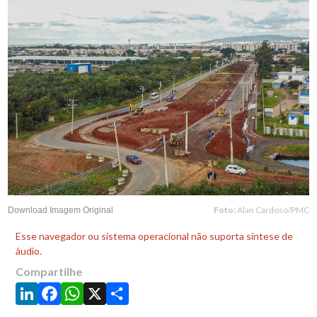
Foto:
Alan Cardoso/PMC
Download Imagem Original
Esse navegador ou sistema operacional não suporta síntese de
áudio.
Compartilhe
LinkedIn
Facebook
WhatsApp
X
Share